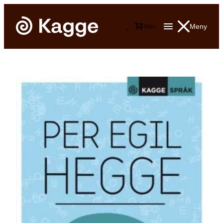
Meny
0
0
kr