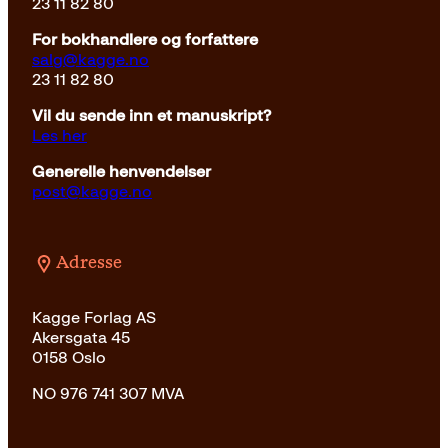
23 11 82 80
For bokhandlere og forfattere
salg@kagge.no
23 11 82 80
Vil du sende inn et manuskript?
Les her
Generelle henvendelser
post@kagge.no
Adresse
Kagge Forlag AS
Akersgata 45
0158 Oslo
NO 976 741 307 MVA