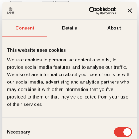
Heng
Kjøp
ham
Reduser
Øk
ikke
mengden
mengden
vent
til
Consent
Details
About
jeg
kommer
På lager
antall
Beskrivelse
This website uses cookies
Ekstra detaljer
Beskrivelse
We use cookies to personalise content and ads, to
provide social media features and to analyse our traffic.
We also share information about your use of our site with
Forlag
Kagge Forlag AS,
Forfatteren har samlet eksempler på feilskrivinger
our social media, advertising and analytics partners who
som viser hvordan et ukorrekt språk kan volde store
misforståelser og mange ganger helt andre
Målgruppe
Voksen
may combine it with other information that you’ve
betydninger enn det som var tenkt fra avsenderens
Relaterte produkter
provided to them or that they’ve collected from your use
side.
Språk
nob
of their services.
ISBN
9788248909705
Utgivelsesår
2010
Consent
Necessary
Selection
Bokformat
Pocket