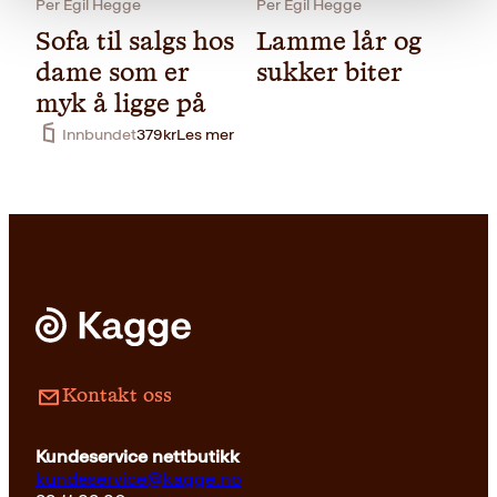
Per Egil Hegge
Per Egil Hegge
Sofa til salgs hos
Lamme lår og
dame som er
sukker biter
myk å ligge på
Innbundet
379
kr
Les mer
Pocket
199
kr
Kjøp
Kontakt oss
Kundeservice nettbutikk
kundeservice@kagge.no