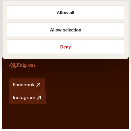
Allow all
Vilkår
Allow selection
Vilkår og betingelser
Angrerett og retur
Frakt og levering
Deny
Personvern
Retningslinjer for bruk av KI
Følg oss
Facebook
Instagram