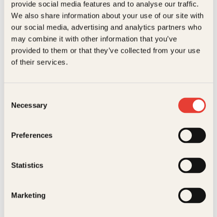
provide social media features and to analyse our traffic.
kundeservice@kagge.no
We also share information about your use of our site with
23 11 82 80
our social media, advertising and analytics partners who
For bokhandlere og forfattere
may combine it with other information that you’ve
salg@kagge.no
provided to them or that they’ve collected from your use
23 11 82 80
of their services.
Vil du sende inn et manuskript?
Les her
Consent
Generelle henvendelser
Necessary
Selection
post@kagge.no
Preferences
Adresse
Statistics
Kagge Forlag AS
Akersgata 45
0158 Oslo
Marketing
NO 976 741 307 MVA