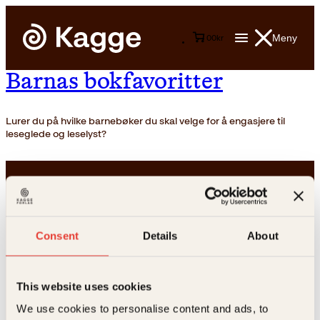
Meny
0
0
kr
Barnas bokfavoritter
Lurer du på hvilke barnebøker du skal velge for å engasjere til
leseglede og leselyst?
Consent
Details
About
Kontakt oss
This website uses cookies
We use cookies to personalise content and ads, to
Kundeservice nettbutikk