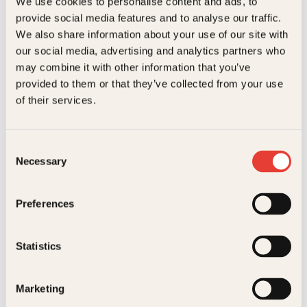
We use cookies to personalise content and ads, to
provide social media features and to analyse our traffic.
Kundeservice nettbutikk
We also share information about your use of our site with
kundeservice@kagge.no
23 11 82 80
our social media, advertising and analytics partners who
may combine it with other information that you’ve
For bokhandlere og forfattere
provided to them or that they’ve collected from your use
salg@kagge.no
of their services.
23 11 82 80
Vil du sende inn et manuskript?
Les her
Consent
Necessary
Generelle henvendelser
Selection
post@kagge.no
Preferences
Adresse
Statistics
Kagge Forlag AS
Akersgata 45
Marketing
0158 Oslo