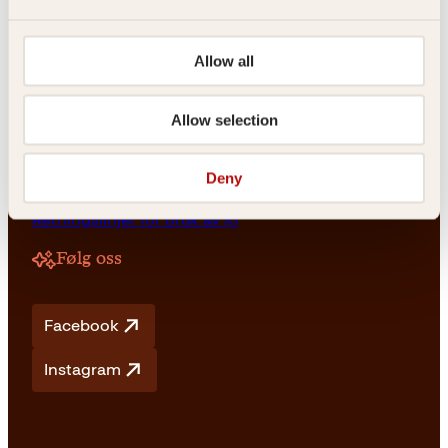
NO 976 741 307 MVA
Allow all
Vilkår
Allow selection
Vilkår og betingelser
Angrerett og retur
Deny
Frakt og levering
Personvern
Retningslinjer for bruk av KI
Følg oss
Facebook
Instagram