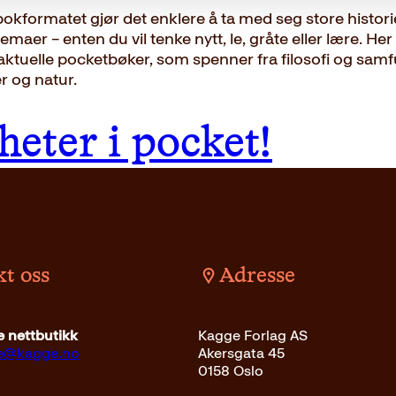
okformatet gjør det enklere å ta med seg store histori
temaer – enten du vil tenke nytt, le, gråte eller lære. Her
aktuelle pocketbøker, som spenner fra filosofi og samfu
 og natur.
heter i pocket!
t oss
Adresse
 nettbutikk
Kagge Forlag AS
ce@kagge.no
Akersgata 45
0158 Oslo