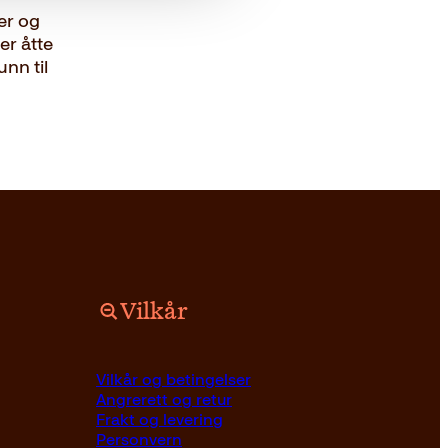
er og
 er åtte
nn til
Vilkår
Vilkår og betingelser
Angrerett og retur
Frakt og levering
Personvern