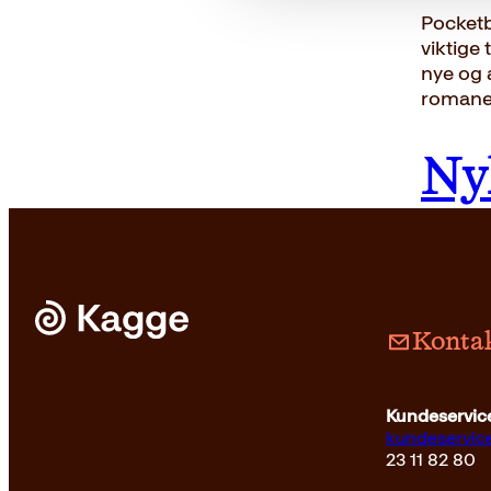
Pocketb
viktige 
nye og 
romaner
Ny
Kontak
Kundeservice
kundeservi
23 11 82 80