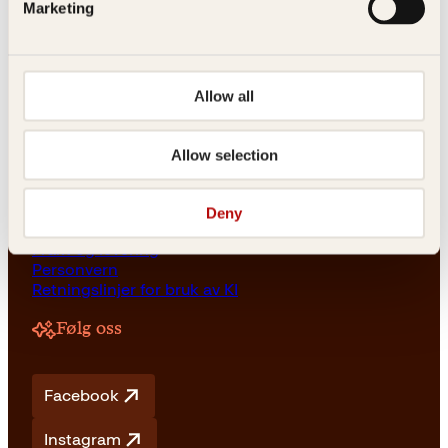
Kagge Forlag AS
Marketing
Akersgata 45
0158 Oslo
NO 976 741 307 MVA
Allow all
Allow selection
Vilkår
Vilkår og betingelser
Deny
Angrerett og retur
Frakt og levering
Personvern
Retningslinjer for bruk av KI
Følg oss
Facebook
Instagram