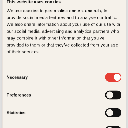
This website uses cookies
We use cookies to personalise content and ads, to
Kontakt oss
provide social media features and to analyse our traffic.
We also share information about your use of our site with
Kundeservice nettbutikk
our social media, advertising and analytics partners who
kundeservice@kagge.no
may combine it with other information that you’ve
23 11 82 80
provided to them or that they’ve collected from your use
For bokhandlere og forfattere
of their services.
salg@kagge.no
23 11 82 80
Consent
Vil du sende inn et manuskript?
Necessary
Les her
Selection
Generelle henvendelser
post@kagge.no
Preferences
Statistics
Adresse