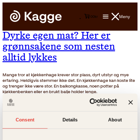
Meny
0
0
kr
Dyrke egen mat? Her er
grønnsakene som nesten
alltid lykkes
Mange tror at kjøkkenhage krever stor plass, dyrt utstyr og mye
erfaring. Heldigvis stemmer ikke det. En kjøkkenhage kan koste lite
og trenger ikke være stor. En balkongkasse, noen potter på
kjøkkenbenken eller en brukt balje holder lenge.
Consent
Details
About