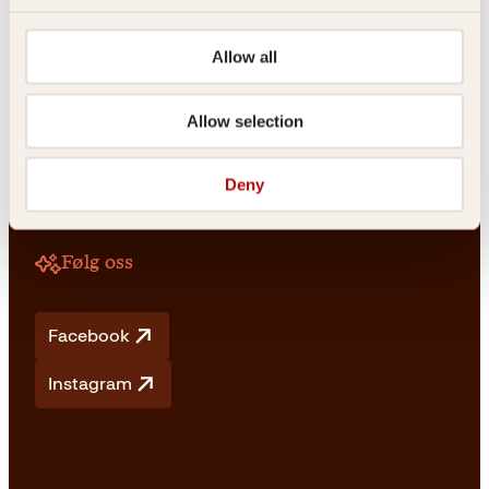
Allow all
Vilkår
Allow selection
Vilkår og betingelser
Angrerett og retur
Frakt og levering
Deny
Personvern
Retningslinjer for bruk av KI
Følg oss
Facebook
Instagram