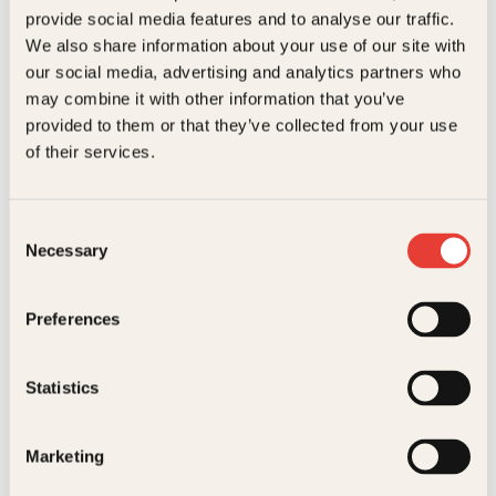
Kundeservice nettbutikk
provide social media features and to analyse our traffic.
kundeservice@kagge.no
We also share information about your use of our site with
23 11 82 80
our social media, advertising and analytics partners who
For bokhandlere og forfattere
may combine it with other information that you’ve
salg@kagge.no
provided to them or that they’ve collected from your use
23 11 82 80
of their services.
Vil du sende inn et manuskript?
Les her
Consent
Generelle henvendelser
Necessary
Selection
post@kagge.no
Preferences
Adresse
Statistics
Kagge Forlag AS
Akersgata 45
0158 Oslo
Marketing
NO 976 741 307 MVA