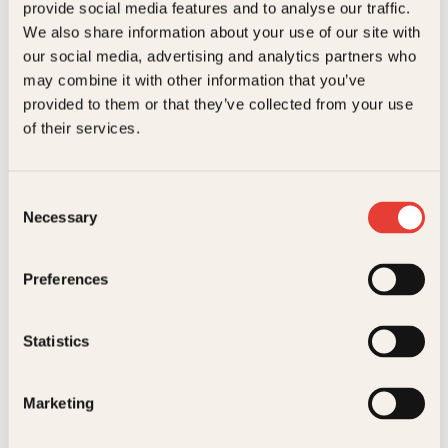
provide social media features and to analyse our traffic.
kundeservice@kagge.no
We also share information about your use of our site with
23 11 82 80
our social media, advertising and analytics partners who
For bokhandlere og forfattere
may combine it with other information that you’ve
salg@kagge.no
provided to them or that they’ve collected from your use
23 11 82 80
of their services.
Vil du sende inn et manuskript?
Les her
Consent
Generelle henvendelser
Necessary
Selection
post@kagge.no
Preferences
Adresse
Statistics
Kagge Forlag AS
Akersgata 45
0158 Oslo
Marketing
NO 976 741 307 MVA