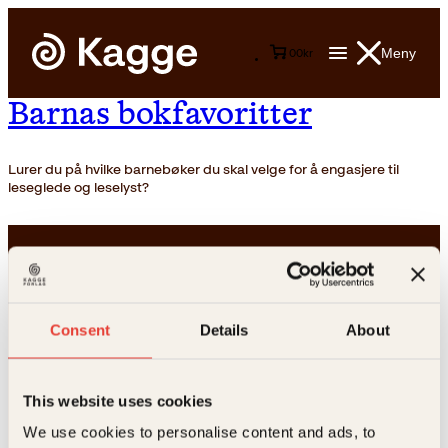
Meny
0
0
kr
Barnas bokfavoritter
Lurer du på hvilke barnebøker du skal velge for å engasjere til
leseglede og leselyst?
Consent
Details
About
Kontakt oss
This website uses cookies
We use cookies to personalise content and ads, to
Kundeservice nettbutikk