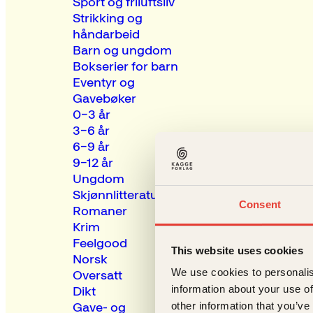
Sport og friluftsliv
Strikking og
håndarbeid
Barn og ungdom
Bokserier for barn
Eventyr og
Gavebøker
0–3 år
3–6 år
6–9 år
9–12 år
Ungdom
Skjønnlitteratur
Consent
Romaner
Krim
Feelgood
This website uses cookies
Norsk
We use cookies to personalis
Oversatt
information about your use of
Dikt
Gave- og
other information that you’ve