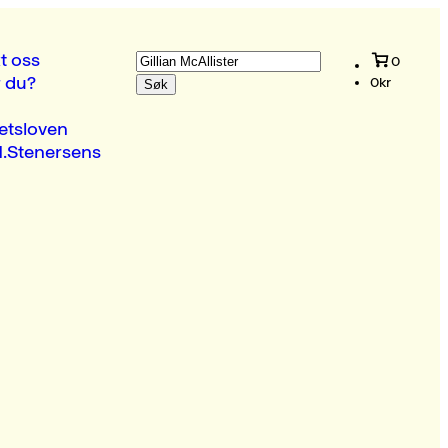
Søk
t oss
0
etter:
r du?
0
kr
etsloven
.Stenersens