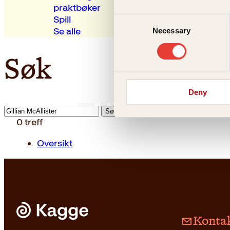
praktbøker
Spill
Consent
Se alle
Necessary
Selection
Søk
Deny
Søk
etter:
0
treff
Oversikt
Kontak