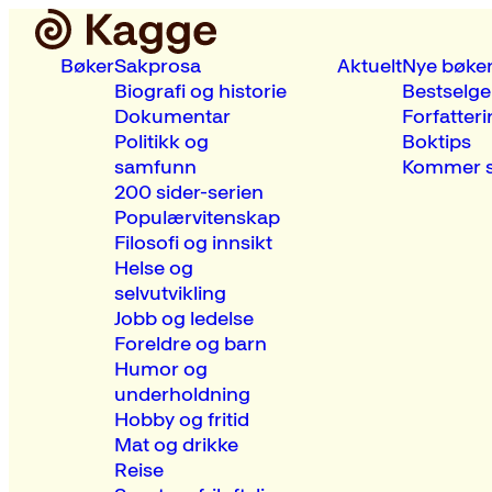
Bøker
Sakprosa
Aktuelt
Nye bøke
Biografi og historie
Bestselge
Dokumentar
Forfatteri
Politikk og
Boktips
samfunn
Kommer s
200 sider-serien
Populærvitenskap
Filosofi og innsikt
Helse og
selvutvikling
Jobb og ledelse
Foreldre og barn
Humor og
underholdning
Hobby og fritid
Mat og drikke
Reise