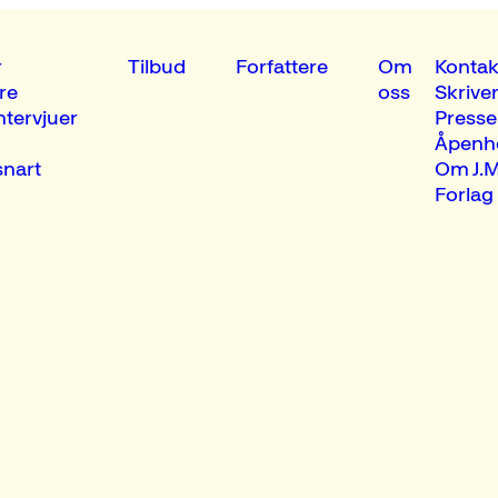
r
Tilbud
Forfattere
Om
Kontak
re
oss
Skrive
ntervjuer
Presse
Åpenh
nart
Om J.M
Forlag