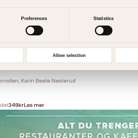
Preferences
Statistics
Allow selection
rnslien, Karin Beate Nøsterud
det
349
kr
Les mer