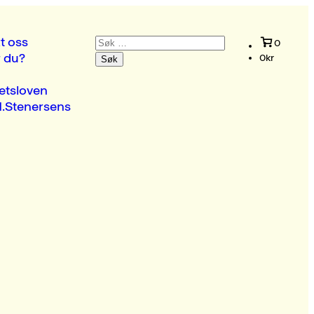
Søk
t oss
0
etter:
r du?
0
kr
etsloven
.Stenersens