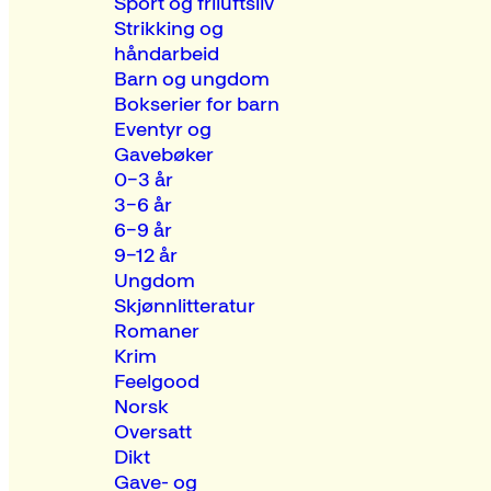
Sport og friluftsliv
Strikking og
håndarbeid
Barn og ungdom
Bokserier for barn
Eventyr og
Gavebøker
0–3 år
3–6 år
6–9 år
9–12 år
Ungdom
Skjønnlitteratur
Romaner
Krim
Feelgood
Norsk
Oversatt
Dikt
Gave- og