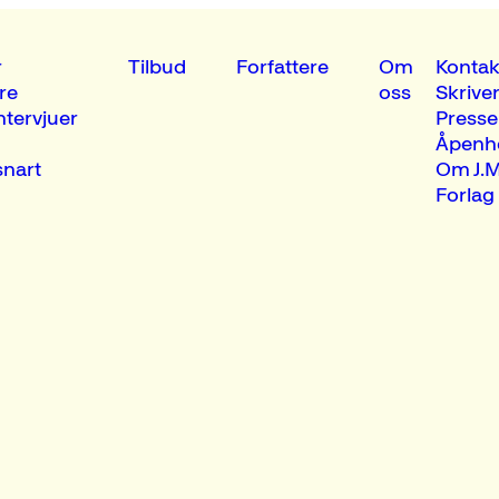
r
Tilbud
Forfattere
Om
Kontak
re
oss
Skrive
ntervjuer
Presse
Åpenh
nart
Om J.M
Forlag