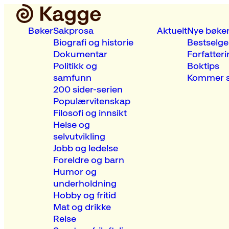
Bøker
Sakprosa
Aktuelt
Nye bøke
Biografi og historie
Bestselge
Dokumentar
Forfatteri
Politikk og
Boktips
samfunn
Kommer s
200 sider-serien
Populærvitenskap
Filosofi og innsikt
Helse og
selvutvikling
Jobb og ledelse
Foreldre og barn
Humor og
underholdning
Hobby og fritid
Mat og drikke
Reise