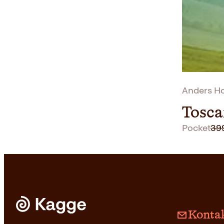
Anders Ho
Tosc
Pocket
39
Kontak