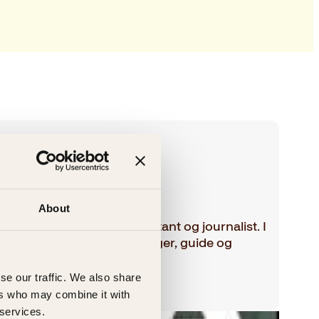
nslien
About
idligere stortingsrepresentant og journalist. I
an jobbet som reiseplanlegger, guide og
se our traffic. We also share
ers who may combine it with
 services.