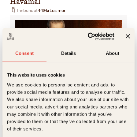
Håvamål
Innbundet
449
kr
Les mer
Consent
Details
About
This website uses cookies
Jon Vidar Sigurdsson
We use cookies to personalise content and ads, to
Jon Vidar Sigurdsson er professor i historie ved
provide social media features and to analyse our traffic.
Universitetet i Oslo. Han er ekspert på norrøn
We also share information about your use of our site with
middelalderhistorie, med særlig vekt på vikingtid. Han
har…
our social media, advertising and analytics partners who
may combine it with other information that you’ve
provided to them or that they’ve collected from your use
of their services.