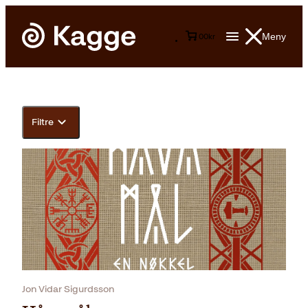
Meny
0
0
kr
Filtre
Jon Vidar Sigurdsson