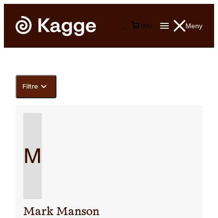
Meny
0
0
kr
Filtre
M
Mark Manson