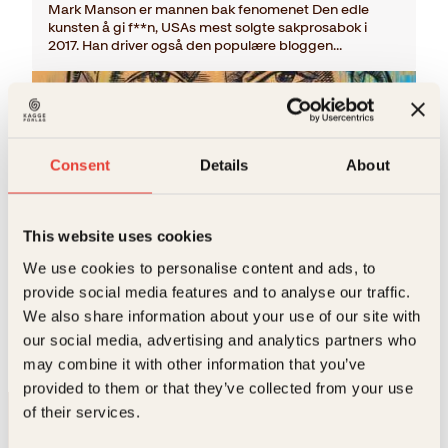
Mark Manson er mannen bak fenomenet Den edle
kunsten å gi f**n, USAs mest solgte sakprosabok i
2017. Han driver også den populære bloggen…
Consent
Details
About
This website uses cookies
We use cookies to personalise content and ads, to
Lene Stokseth, Mark Manson, Will Smith
provide social media features and to analyse our traffic.
Will
We also share information about your use of our site with
O
N
Innbundet
399
kr
349
kr
Kjøp
our social media, advertising and analytics partners who
p
å
may combine it with other information that you’ve
p
v
provided to them or that they’ve collected from your use
r
æ
i
r
of their services.
n
e
n
n