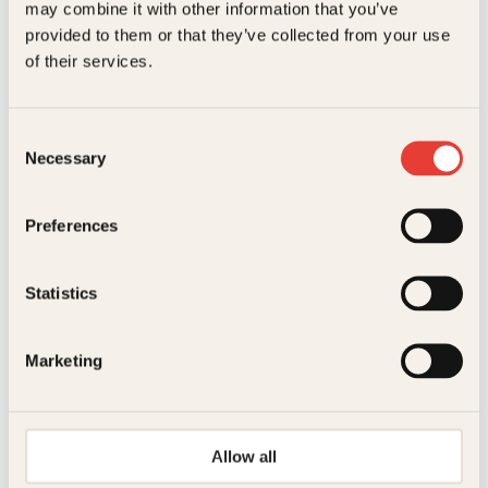
may combine it with other information that you’ve
:
2
2
k
provided to them or that they’ve collected from your use
9
r
of their services.
9
.
k
r
.
Consent
Necessary
Selection
Morten Andreas Strøksnes
Preferences
Hva skjer i Nord-Norge?
Innbundet
299
kr
Les mer
Statistics
Marketing
Allow all