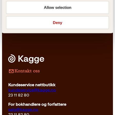
Morten A. Strøksnes
Allow selection
Snøen som falt i fjor
Innbundet
299
kr
Les mer
Deny
Kontakt oss
Kundeservice nettbutikk
kundeservice@kagge.no
23 11 82 80
For bokhandlere og forfattere
salg@kagge.no
23 11 82 80