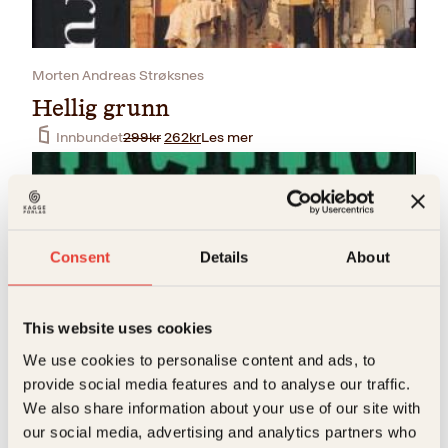
i
p
g
r
p
i
r
s
Morten Andreas Strøksnes
i
e
Hellig grunn
s
r
v
:
O
N
Innbundet
299
kr
262
kr
Les mer
a
3
p
å
r
0
p
v
:
5
r
æ
3
k
i
r
4
r
n
e
9
.
n
n
k
Consent
Details
About
e
d
r
l
e
.
i
p
g
r
This website uses cookies
p
i
r
s
Morten Andreas Strøksnes
We use cookies to personalise content and ads, to
i
e
provide social media features and to analyse our traffic.
Hellig grunn
s
r
v
:
We also share information about your use of our site with
Pocket
99
kr
Les mer
a
2
our social media, advertising and analytics partners who
r
6