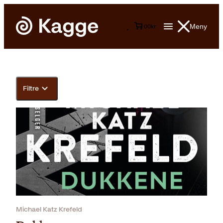
Meny
0
0
kr
Filtre
Michael Katz Krefeld