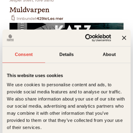
Jesper Stein, Tore Sand
Muldvarpen
Innbundet
429
kr
Les mer
Consent
Details
About
This website uses cookies
Michael Katz Krefeld
We use cookies to personalise content and ads, to
provide social media features and to analyse our traffic.
Pakten
We also share information about your use of our site with
Innbundet
439
kr
Kjøp
our social media, advertising and analytics partners who
may combine it with other information that you’ve
provided to them or that they’ve collected from your use
of their services.