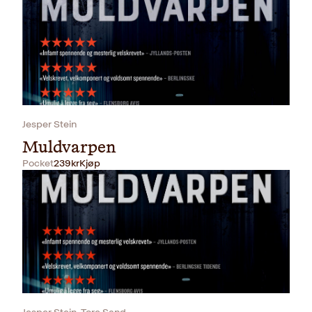
Jesper Stein
Muldvarpen
Pocket
239
kr
Kjøp