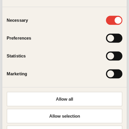
Consent
Necessary
Selection
Michael Katz Krefeld
Preferences
Pakten
Pocket
239
kr
Kjøp
Statistics
Marketing
Allow all
Michael Katz Krefeld
Allow selection
Savnet
Pocket
229
kr
Kjøp