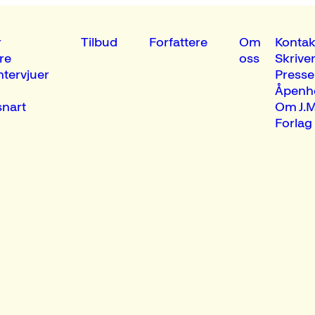
r
Tilbud
Forfattere
Om
Kontak
re
oss
Skrive
ntervjuer
Presse
Åpenh
nart
Om J.M
Forlag