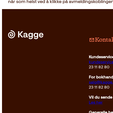
når som helst ved å klikke på avmeldingskoblingen
Kontak
Kundeservice
kundeservi
23 11 82 80
For bokhandl
salg@kagge
23 11 82 80
Vil du sende
Les her
Generelle h