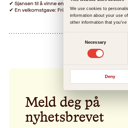
✔ Sjansen til å vinne en bokpakke hver måned til en
We use cookies to personalis
✔ En velkomstgave: Fri frakt på ditt neste kjøp. Kod
information about your use of
other information that you’ve
Consent
Necessary
Selection
Deny
Meld deg på
nyhetsbrevet