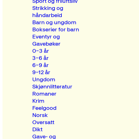
Sport og friluftsliv
Strikking og
håndarbeid
Barn og ungdom
Bokserier for barn
Eventyr og
Gavebøker
0–3 år
3–6 år
6–9 år
9–12 år
Ungdom
Skjønnlitteratur
Romaner
Krim
Feelgood
Norsk
Oversatt
Dikt
Gave- og