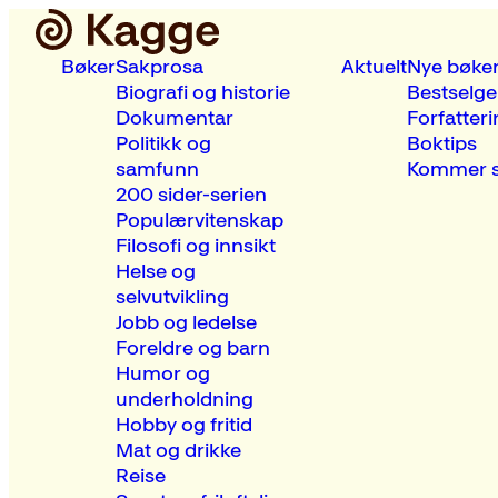
Bøker
Sakprosa
Aktuelt
Nye bøke
Biografi og historie
Bestselge
Dokumentar
Forfatteri
Politikk og
Boktips
samfunn
Kommer s
200 sider-serien
Populærvitenskap
Filosofi og innsikt
Helse og
selvutvikling
Jobb og ledelse
Foreldre og barn
Humor og
underholdning
Hobby og fritid
Mat og drikke
Reise