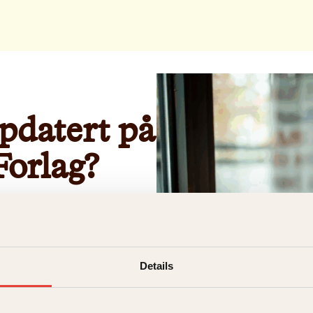
ppdatert på
Forlag?
rt!
Details