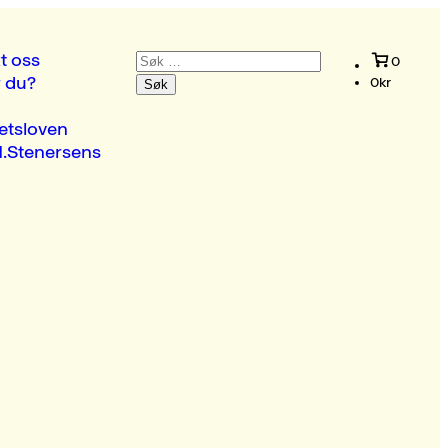
Søk
t oss
0
etter:
r du?
0
kr
etsloven
.Stenersens