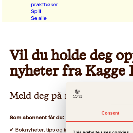
praktbøker
Spill
Se alle
Vil du holde deg o
nyheter fra Kagge 
Meld deg på nyhetsbrevet vå
Consent
Som abonnent får du:
✔ Boknyheter, tips og invitasjoner før alle andre
This website uses cookies