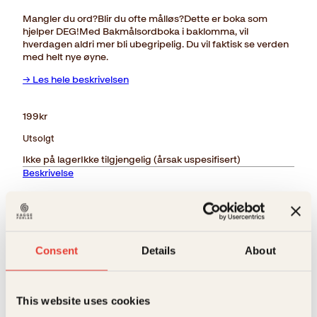
Mangler du ord?Blir du ofte målløs?Dette er boka som
hjelper DEG!Med Bakmålsordboka i baklomma, vil
hverdagen aldri mer bli ubegripelig. Du vil faktisk se verden
med helt nye øyne.
→ Les hele beskrivelsen
199
kr
Utsolgt
Ikke på lager
Ikke tilgjengelig (årsak uspesifisert)
Beskrivelse
Ekstra detaljer
Beskrivelse
Forlag
Kagge Forlag AS,
Mangler du ord?Blir du ofte målløs?Dette er boka
Consent
Details
About
som hjelper DEG!Med Bakmålsordboka i baklomma,
vil hverdagen aldri mer bli ubegripelig. Du vil faktisk
Sjangere
Humor
se verden med helt nye øyne.
Relaterte produkter
This website uses cookies
Målgruppe
Voksen