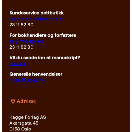
Kundeservice nettbutikk
kundeservice@kagge.no
23 11 82 80
For bokhandlere og forfattere
salg@kagge.no
23 11 82 80
Vil du sende inn et manuskript?
Les her
Generelle henvendelser
post@kagge.no
Adresse
Kagge Forlag AS
Akersgata 45
0158 Oslo