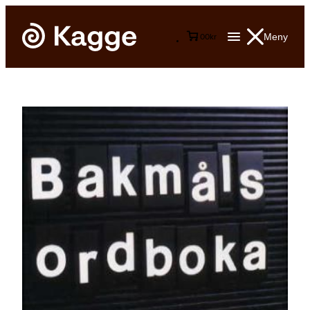
Meny
0
0
kr