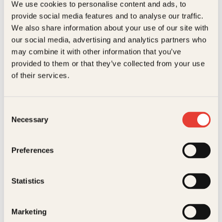
We use cookies to personalise content and ads, to
Språk
nob
provide social media features and to analyse our traffic.
We also share information about your use of our site with
ISBN
9788248901525
our social media, advertising and analytics partners who
E
E
Utgivelsesår
2001
may combine it with other information that you’ve
provided to them or that they’ve collected from your use
Bokformat
Innbundet
of their services.
Antall sider
185
H.C. Andersen, Kari Risvik,
H.C. Andersen, Kari Risvik,
Litteraturtype
Faglitteratur
Consent
Kjell Risvik, Lorenz Frölich,
Kjell Risvik, Lorenz Frölich,
Necessary
Selection
Vilhelm Pedersen
Vilhelm Pedersen
Eventyr
Eventyr
Preferences
Innbundet
149
kr
Les mer
Innbundet
99
kr
Les mer
Statistics
Marketing