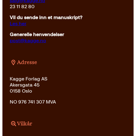
salg@kagge.no
23 11 82 80
Vil du sende inn et manuskript?
Les her
Generelle henvendelser
post@kagge.no
Adresse
Kagge Forlag AS
Akersgata 45
0158 Oslo
NO 976 741 307 MVA
Vilkår