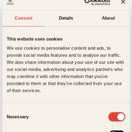
pris
pris
Forsvunnet
var:
er:
Kjøp
antall
329kr.
244kr.
Reduser
Øk
Consent
Details
About
mengden
mengden
På lager
This website uses cookies
Beskrivelse
We use cookies to personalise content and ads, to
provide social media features and to analyse our traffic.
Ekstra detaljer
Beskrivelse
We also share information about your use of our site with
our social media, advertising and analytics partners who
Elias Våhlund og Agnes
Forfattere
Superheltjenta Røde maske er tilbake! Når uskyldige
may combine it with other information that you’ve
Våhlund
barn begynner å forsvinne fra byen midt på natten,
provided to them or that they’ve collected from your use
blir det enda vanskeligere og skumlere enn før å
Forlag
Kagge Forlag AS,
of their services.
være superhelt som skal rydde opp.
Relaterte produkter
Målgruppe
6-9
Lisa – alias Røde maske – er blitt leder for sin egen
superheltgjeng. Klassekameratene Robert, Nick og
Consent
Max har sluttet seg til henne. Nå må de samarbeide,
Språk
nob
selv om Lisa synes det er vanskelig å tilgi at hun ble
Necessary
Selection
mobbet.
ISBN
9788248926481
Barn begynner å forsvinne fra Rosenhill om nettene.