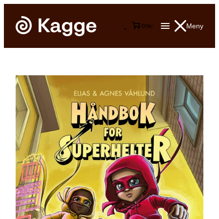
Meny
0
0
kr