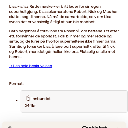
Lisa – alias Røde maske – er blitt leder for sin egen
superheltgjeng. Klassekameratene Robert, Nick og Max har
sluttet seg til henne. Nå må de samarbeide, selv om Lisa
synes det er vanskelig å tilgi at hun ble mobbet.
Barn begynner å forsvinne fra Rosenhill om nettene. Ett etter
ett, forsvinner de sporløst. Folk blir mer og mer redde og
sinte, og de lurer på hvorfor superheltene ikke finner barna.
Samtidig forsøker Lisa å lære bort superheltkrefter til Nick
og Robert, men det går heller ikke bra. Plutselig er alle mot
henne.
→ Les hele beskrivelsen
Format:
Innbundet
244kr
Opprinnelig
Nåværende
329
kr
244
kr