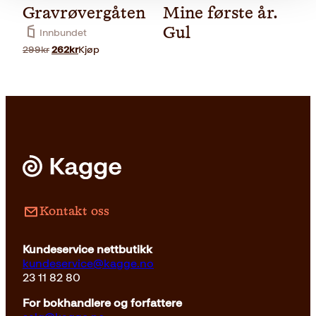
Gravrøvergåten
Mine første år.
Gul
Innbundet
Opprinnelig
Nåværende
299
kr
262
kr
Kjøp
pris
pris
var:
er:
299kr.
262kr.
Utfyllingsbøker
329
kr
Kjøp
Kontakt oss
Kundeservice nettbutikk
kundeservice@kagge.no
23 11 82 80
For bokhandlere og forfattere