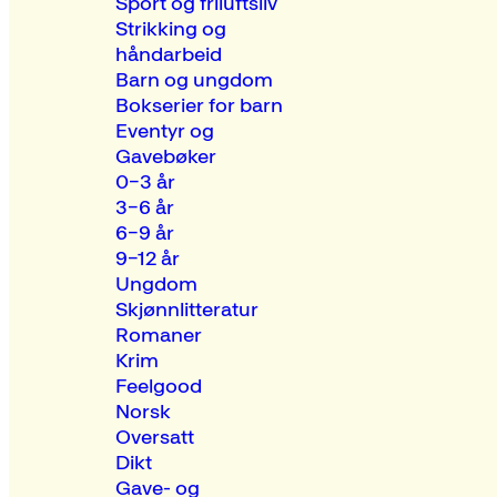
Sport og friluftsliv
Strikking og
håndarbeid
Barn og ungdom
Bokserier for barn
Eventyr og
Gavebøker
0–3 år
3–6 år
6–9 år
9–12 år
Ungdom
Skjønnlitteratur
Romaner
Krim
Feelgood
Norsk
Oversatt
Dikt
Gave- og