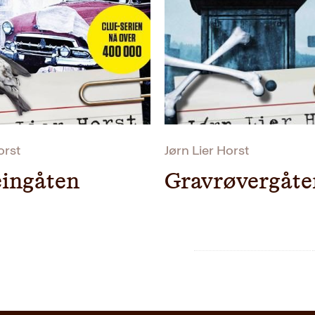
Utgivelsesår
I salg fra
Bokformat
Antall sider
Litteraturtype
orst
Jørn Lier Horst
Serie
eingåten
Gravrøvergåte
Originaltittel
Oversatt av