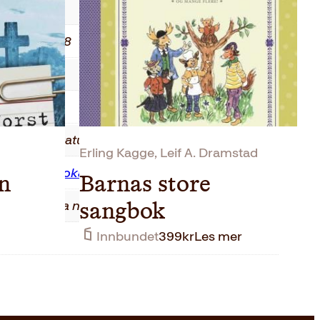
2018
02. Oct 2018
Innbundet
293
Skjønnlitteratur
Erling Kagge, Leif A. Dramstad
Dustedagboka
n
Barnas store
Tales from a not-so-happy birthday
sangbok
Innbundet
399
kr
Les mer
Kirsti Vogt