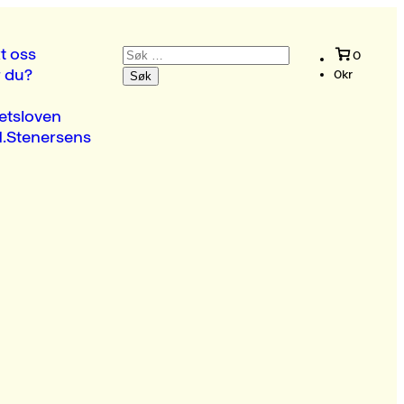
Søk
t oss
0
etter:
r du?
0
kr
etsloven
.Stenersens