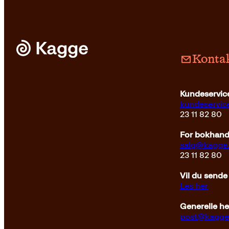
Kontak
Utfyllingsbøker
329
kr
Kjøp
Pocket
179
Kundeservice
kundeservi
23 11 82 80
For bokhandl
salg@kagge
23 11 82 80
Vil du sende
Les her
Generelle h
post@kagge