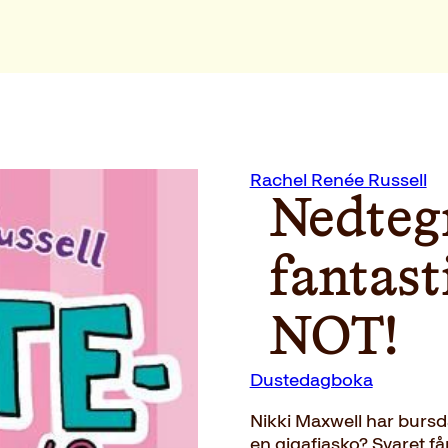
Rachel Renée Russell
Nedtegn
fantast
NOT!
Dustedagboka
Nikki Maxwell har bursda
en gigafiasko? Svaret få