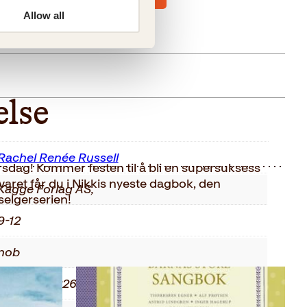
Allow all
else
Rachel Renée Russell
rsdag! Kommer festen til å bli en supersuksess
Svaret får du i Nikkis nyeste dagbok, den
Kagge Forlag AS,
selgerserien!
9-12
nob
9788248922674