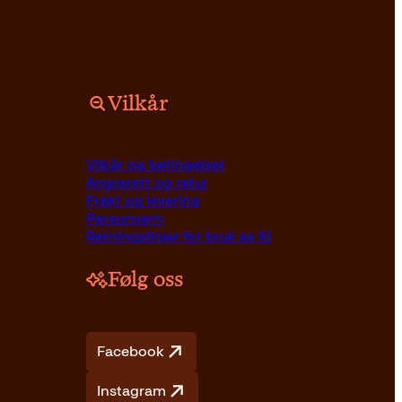
Vilkår
nnelig
Nåværende
Kjøp
Vilkår og betingelser
pris
Angrerett og retur
er:
Frakt og levering
.
262kr.
Personvern
Retningslinjer for bruk av KI
Følg oss
Facebook
Instagram