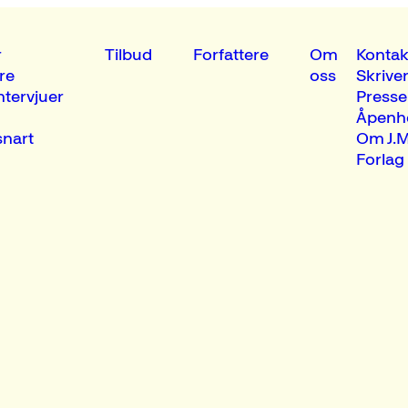
r
Tilbud
Forfattere
Om
Kontak
re
oss
Skrive
ntervjuer
Presse
Åpenh
nart
Om J.M
Forlag