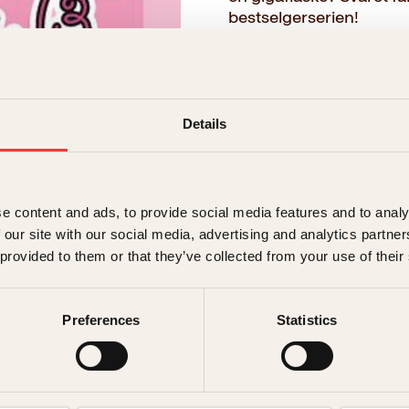
bestselgerserien!
→ Les hele beskrivelsen
Details
Format:
Pocket
199kr
e content and ads, to provide social media features and to analy
 our site with our social media, advertising and analytics partn
Innbundet
 provided to them or that they’ve collected from your use of their
262kr
Preferences
Statistics
Opprinnelig
Nåværend
299
kr
262
kr
pris
pris
Nedtegnelser
Kjøp
var:
er: