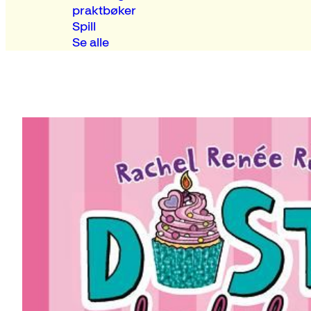
praktbøker
Spill
Se alle