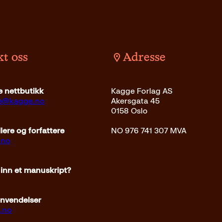
t oss
Adresse
kr
Kjøp
Oppri
Innbundet
299
kr
262
kr
 nettbutikk
Kagge Forlag AS
pris
ce@kagge.no
Akersgata 45
var:
0158 Oslo
299kr
ere og forfattere
NO 976 741 307 MVA
.no
 inn et manuskript?
envendelser
.no