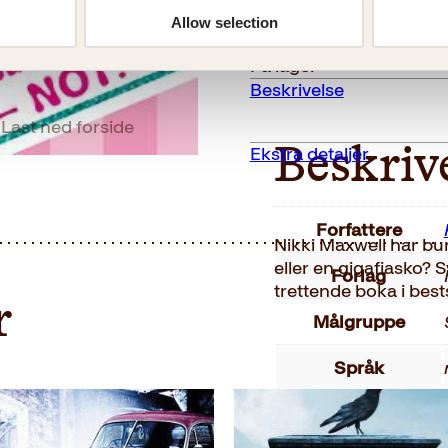
fra
299kr.
262kr.
Reduser
Øk
mengden
mengden
Allow selection
en
fantastisk
På lager
bursdag
Beskrivelse
-
NOT!
Last ned forside
antall
Ekstra detaljer
Beskriv
Forfattere
Nikki Maxwell har bu
eller en gigafiasko? 
Forlag
trettende boka i best
r
Målgruppe
Språk
ISBN