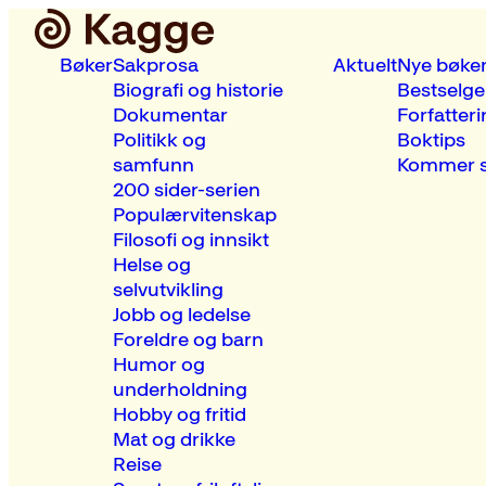
Bøker
Sakprosa
Aktuelt
Nye bøke
Biografi og historie
Bestselge
Dokumentar
Forfatteri
Politikk og
Boktips
samfunn
Kommer s
200 sider-serien
Populærvitenskap
Filosofi og innsikt
Helse og
selvutvikling
Jobb og ledelse
Foreldre og barn
Humor og
underholdning
Hobby og fritid
Mat og drikke
Reise