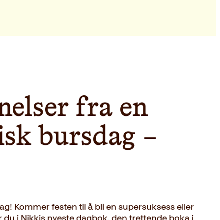
elser fra en
isk bursdag –
g! Kommer festen til å bli en supersuksess eller
r du i Nikkis nyeste dagbok, den trettende boka i