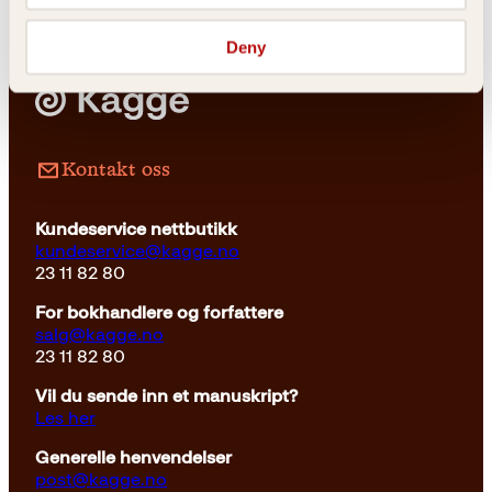
Deny
Utfyllingsbøker
329
kr
Kjøp
Kontakt oss
Kundeservice nettbutikk
kundeservice@kagge.no
23 11 82 80
For bokhandlere og forfattere
salg@kagge.no
23 11 82 80
Vil du sende inn et manuskript?
Les her
Generelle henvendelser
post@kagge.no