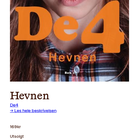
Last ned forside
Hevnen
De4
→ Les hele beskrivelsen
169
kr
Utsolgt