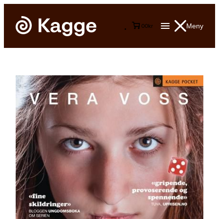
Meny
0
0
kr