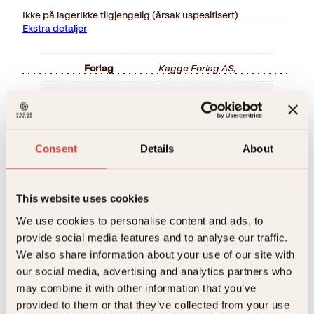
Ikke på lager
Ikke tilgjengelig (årsak uspesifisert)
Ekstra detaljer
Forlag
Kagge Forlag AS,
Målgruppe
12-16
Relaterte produkter
Språk
nob
Consent
Details
About
ISBN
9788248917748
Utgivelsesår
2016
This website uses cookies
Bokformat
Pocket
We use cookies to personalise content and ads, to
Antall sider
252
provide social media features and to analyse our traffic.
We also share information about your use of our site with
Litteraturtype
Skjønnlitteratur
our social media, advertising and analytics partners who
may combine it with other information that you’ve
Jørn Lier Horst
Jørn Lier Horst
Vekt
0.27 kg
provided to them or that they’ve collected from your use
Hodeskallegåten
Esmeraldagåten