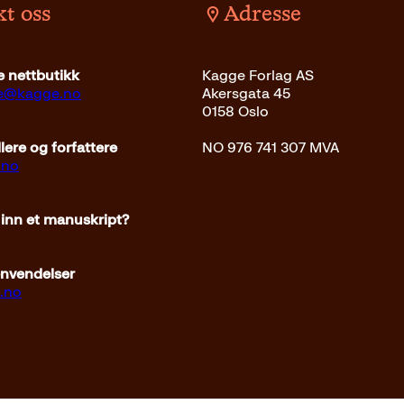
t oss
Adresse
det
399
kr
Les mer
 nettbutikk
Kagge Forlag AS
ce@kagge.no
Akersgata 45
0158 Oslo
ere og forfattere
NO 976 741 307 MVA
.no
 inn et manuskript?
envendelser
.no