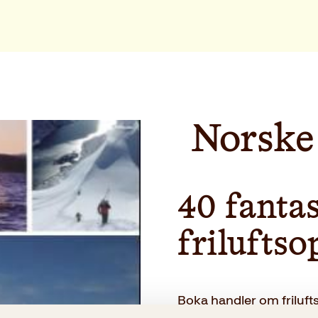
Norske
40 fantas
friluftso
Boka handler om frilufts
moskussafari på Dovre, 