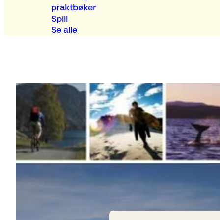
praktbøker
Spill
Se alle