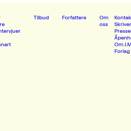
r
Tilbud
Forfattere
Om
Kontak
re
oss
Skrive
ntervjuer
Presse
Åpenh
nart
Om J.M
Forlag