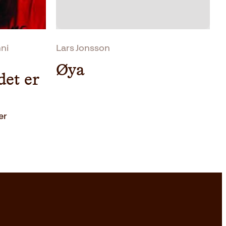
ni
Lars Jonsson
Øya
det er
er