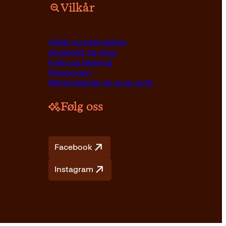
Vilkår
Innbundet
89
kr
Les mer
Vilkår og betingelser
Angrerett og retur
Frakt og levering
Personvern
Retningslinjer for bruk av KI
Følg oss
Facebook
Instagram