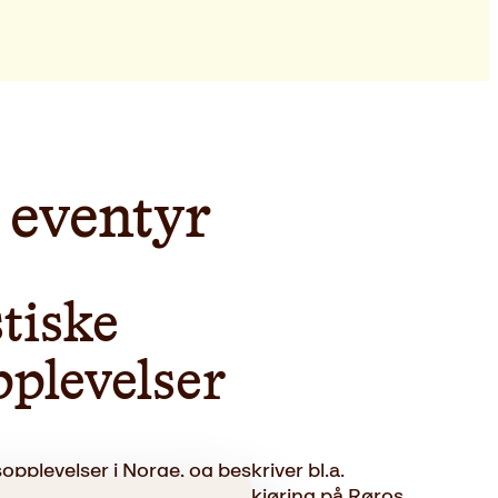
 eventyr
tiske
pplevelser
opplevelser i Norge, og beskriver bl.a.
havrafting i Lofoten, hundekjøring på Røros,