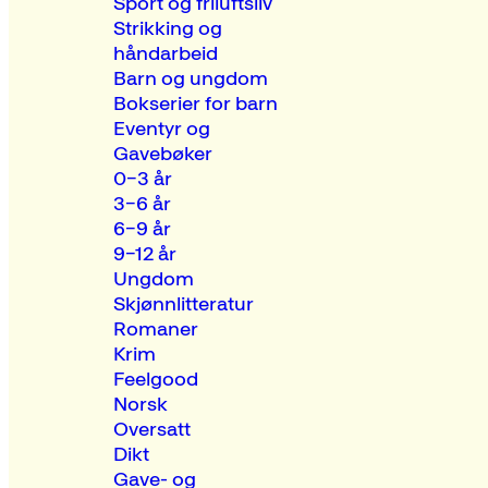
Sport og friluftsliv
Strikking og
håndarbeid
Barn og ungdom
Bokserier for barn
Eventyr og
Gavebøker
0–3 år
3–6 år
6–9 år
9–12 år
Ungdom
Skjønnlitteratur
Romaner
Krim
Feelgood
Norsk
Oversatt
Dikt
Gave- og