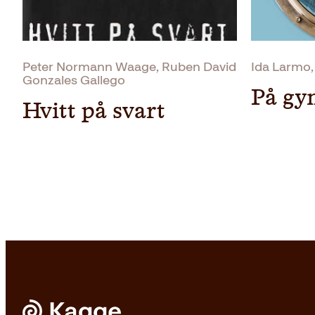
Peter Normann Waage, Ruben David
Ida Larmo
Gonzales Gallego
På gy
Hvitt på svart