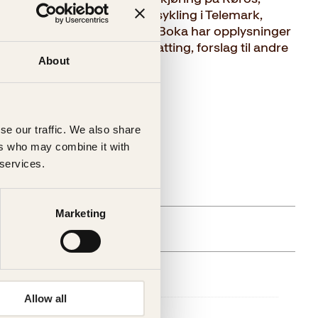
n, bølgesurfing på Jæren, sykling i Telemark,
orden og ridetur i Rondane. Boka har opplysninger
g til reisemålene, overnatting, forslag til andre
About
esser.
se our traffic. We also share
ers who may combine it with
 services.
gelig (årsak uspesifisert)
Marketing
else
Allow all
Kagge Forlag AS,