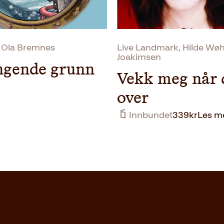
, Ola Bremnes
Live Landmark, Hilde Wøh
Joakimsen
ngende grunn
Vekk meg når 
over
Innbundet
339
kr
Les m