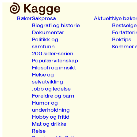
Bøker
Sakprosa
Aktuelt
Nye bøke
Biografi og historie
Bestselge
Dokumentar
Forfatteri
Politikk og
Boktips
samfunn
Kommer s
200 sider-serien
Populærvitenskap
Filosofi og innsikt
Helse og
selvutvikling
Jobb og ledelse
Foreldre og barn
Humor og
underholdning
Hobby og fritid
Mat og drikke
Reise