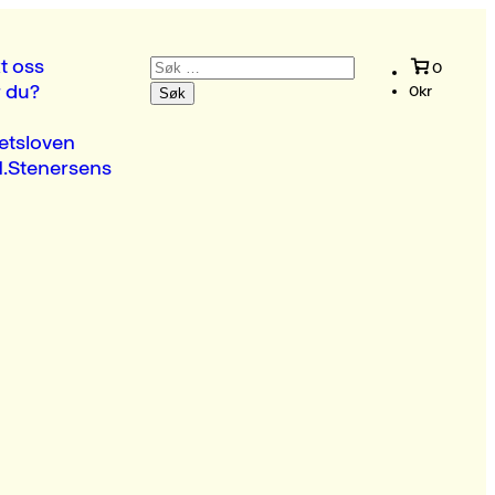
Søk
t oss
0
etter:
r du?
0
kr
etsloven
.Stenersens