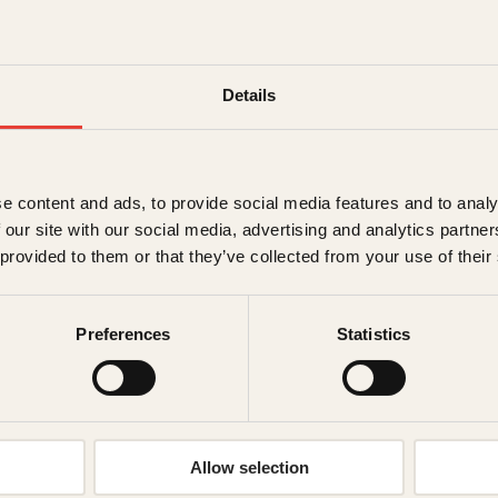
skibestigning i Romsdale
trappevandring i Lysefj
om hvordan du kommer de
Details
turer og nyttige nettadr
→ Les hele beskrivelsen
e content and ads, to provide social media features and to analy
349
kr
 our site with our social media, advertising and analytics partn
 provided to them or that they’ve collected from your use of their
Utsolgt
Ikke på lager
Ikke tilgjen
Beskrivelse
Preferences
Statistics
Ekstra detaljer
Beskriv
Allow selection
Forlag