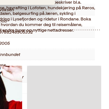
ftsopplevelser i Norge, og beskriver bl.a.
e, havrafting i Lofoten, hundekjøring på Røros,
Voksen
alen, bølgesurfing på Jæren, sykling i
ring i Lysefjorden og ridetur i Rondane. Boka
nob
 hvordan du kommer deg til reisemålene,
il andre turer og nyttige nettadresser.
9788248905332
2005
Innbundet
156
Faglitteratur
0.58 kg