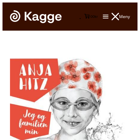
Meny
0
0
kr