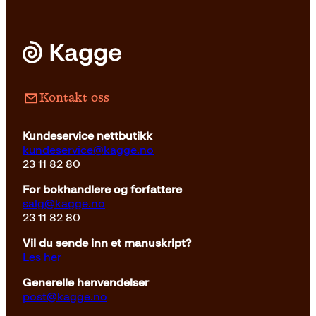
Innbundet
279
kr
Les mer
Kontakt oss
Kundeservice nettbutikk
kundeservice@kagge.no
23 11 82 80
For bokhandlere og forfattere
salg@kagge.no
23 11 82 80
Vil du sende inn et manuskript?
Les her
Generelle henvendelser
post@kagge.no