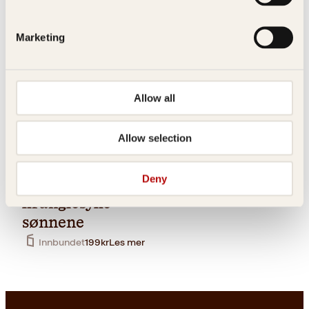
Vekt
0.222 kg
Dimensjoner
1.2 × 14.7 × 21 cm
Marketing
Serie
Jeg og familien min
Udflugter og andre
Originaltittel
Allow all
pinligheder
Kirsti Vogt, Charlotte
Oversatt av
Glaser Munch
Pocket
Les mer
Allow selection
ÆsopBendik Kaltenborn,
Anja Hitz
Anne B. Ragde
Den store
Deny
Mannen og de
flyttedagen
kranglesyke
sønnene
Innbundet
199
kr
Les mer