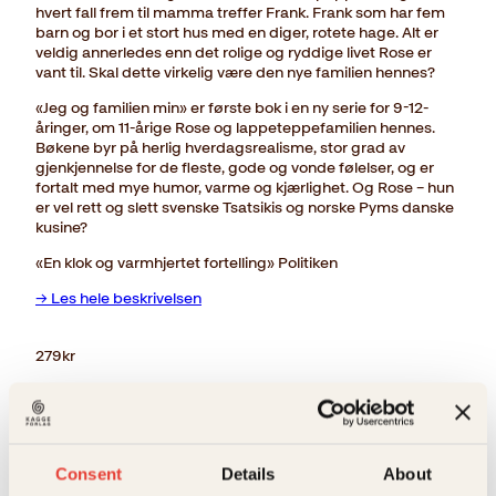
hvert fall frem til mamma treffer Frank. Frank som har fem
barn og bor i et stort hus med en diger, rotete hage. Alt er
veldig annerledes enn det rolige og ryddige livet Rose er
vant til. Skal dette virkelig være den nye familien hennes?
«Jeg og familien min» er første bok i en ny serie for 9-12-
åringer, om 11-årige Rose og lappeteppefamilien hennes.
Bøkene byr på herlig hverdagsrealisme, stor grad av
gjenkjennelse for de fleste, gode og vonde følelser, og er
fortalt med mye humor, varme og kjærlighet. Og Rose – hun
er vel rett og slett svenske Tsatsikis og norske Pyms danske
kusine?
«En klok og varmhjertet fortelling» Politiken
→ Les hele beskrivelsen
279
kr
Utsolgt
Ikke på lager
Ikke tilgjengelig (årsak uspesifisert)
Beskrivelse
Consent
Details
About
Ekstra detaljer