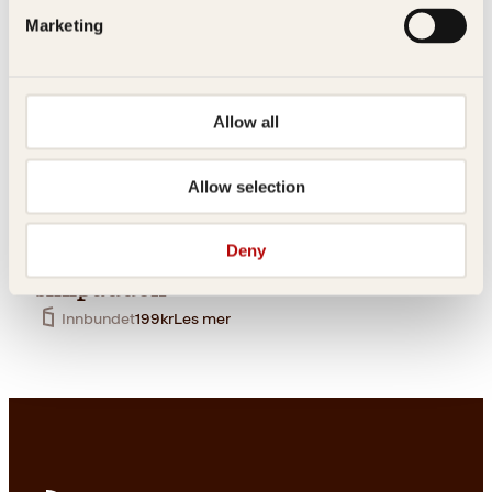
Marketing
Allow all
Allow selection
ÆsopBendik Kaltenborn,
Erik Thomassen
Anne B. Ragde
Før invasjonen
Deny
Haren og
skilpadden
Innbundet
199
kr
Les mer