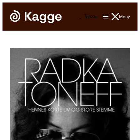
Meny
0
0
kr