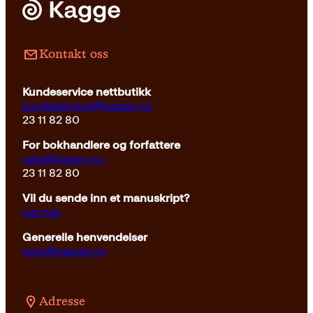
Innbundet
479
kr
Les mer
Kontakt oss
Kundeservice nettbutikk
kundeservice@kagge.no
23 11 82 80
For bokhandlere og forfattere
salg@kagge.no
23 11 82 80
Vil du sende inn et manuskript?
Les her
Generelle henvendelser
post@kagge.no
Adresse