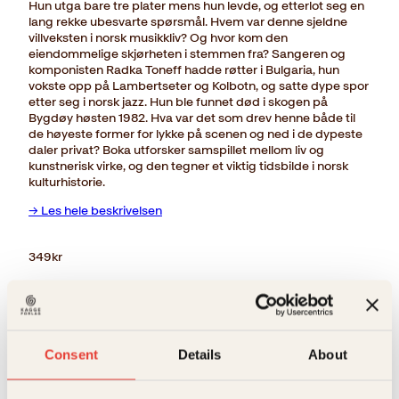
Hun utga bare tre plater mens hun levde, og etterlot seg en
lang rekke ubesvarte spørsmål. Hvem var denne sjeldne
villveksten i norsk musikkliv? Og hvor kom den
eiendommelige skjørheten i stemmen fra? Sangeren og
komponisten Radka Toneff hadde røtter i Bulgaria, hun
vokste opp på Lambertseter og Kolbotn, og satte dype spor
etter seg i norsk jazz. Hun ble funnet død i skogen på
Bygdøy høsten 1982. Hva var det som drev henne både til
de høyeste former for lykke på scenen og ned i de dypeste
daler privat? Boka utforsker samspillet mellom liv og
kunstnerisk virke, og den tegner et viktig tidsbilde i norsk
kulturhistorie.
→ Les hele beskrivelsen
349
kr
Utsolgt
Ikke på lager
Ikke tilgjengelig (årsak uspesifisert)
Beskrivelse
Consent
Details
About
Ekstra detaljer
Beskrivelse