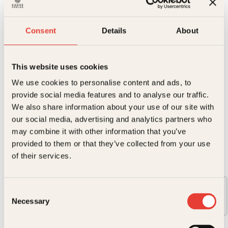
Den hellige Birgitta
Enken som utfordret
Consent
Details
About
Europa
This website uses cookies
«I denne tilgjengelige, over.bevisende boka forteller Unn
We use cookies to personalise content and ads, to
Falkeid den usedvanlige historien om en usedvanlig kvinne.
provide social media features and to analyse our traffic.
[…] Vi føler oss nær Birgitta som jente, kone, mor og hellig
kvinne, på en personlig måte . ikke som en fjern skikkelse fra
We also share information about your use of our site with
fortiden «en fengslende bok [.] løfter frem en av
our social media, advertising and analytics partners who
middelalderens mest interessante kvinneskikkelser og et
may combine it with other information that you’ve
stort…
→ Les hele beskrivelsen
provided to them or that they’ve collected from your use
of their services.
Format:
Consent
Innbundet
Necessary
Selection
349kr