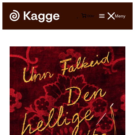
Meny
0
0
kr