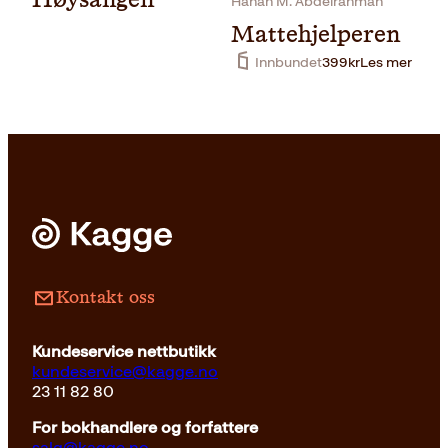
Hanan M. Abdelrahman
Mattehjelperen
Innbundet
399
kr
Les mer
Innbundet
399
kr
Kjøp
Kontakt oss
Kundeservice nettbutikk
kundeservice@kagge.no
23 11 82 80
For bokhandlere og forfattere
salg@kagge.no