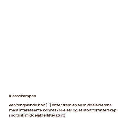
Klassekampen
«en fengslende bok […] løfter frem en av middelalderens
mest interessante kvinneskikkelser og et stort forfatterskap
i nordisk middelalderlitteratur.»