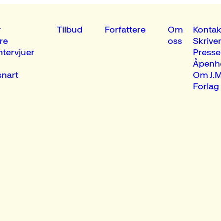
r
Tilbud
Forfattere
Om
Kontak
re
oss
Skrive
ntervjuer
Presse
Åpenh
nart
Om J.M
Forlag