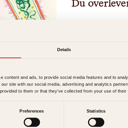
Du overlever
Hittil har forskerne kon
bakteriene som truer me
99 prosentene er det hj
som lever på oss og i 
oppstått uten bakterien
Details
→ Les hele beskrivelsen
e content and ads, to provide social media features and to analy
Format:
 our site with our social media, advertising and analytics partn
 provided to them or that they’ve collected from your use of their
Innbundet
349kr
Preferences
Statistics