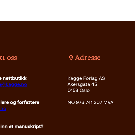
t oss
Adresse
Innbundet
399
kr
Kjøp
 nettbutikk
Kagge Forlag AS
ce@kagge.no
Akersgata 45
0158 Oslo
ere og forfattere
NO 976 741 307 MVA
.no
 inn et manuskript?