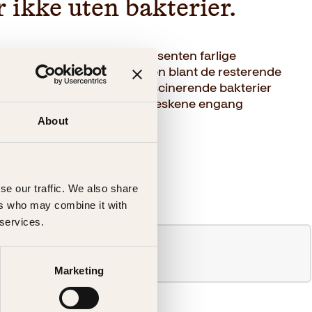
 ikke uten bakterier.
sentrert seg om den ene prosenten farlige
nneskenes liv og helse. Men blant de resterende
elpsomme, livsviktige og fascinerende bakterier
oss. Faktisk kunne ikke menneskene engang
e.
About
se our traffic. We also share
ers who may combine it with
 services.
Marketing