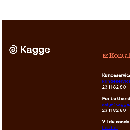
Kontak
Innbundet
399
kr
Les mer
Kundeservice
kundeservi
23 11 82 80
For bokhandl
salg@kagge
23 11 82 80
Vil du sende
Les her