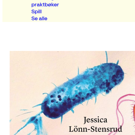
praktbøker
Spill
Se alle