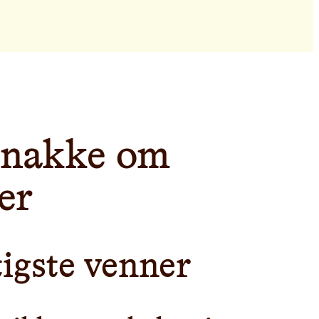
snakke om
er
tigste venner