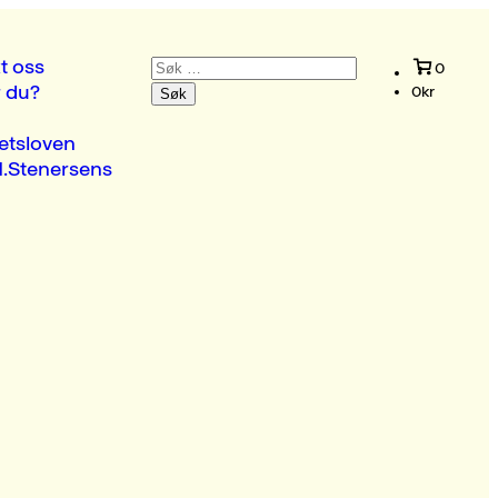
Søk
t oss
0
etter:
r du?
0
kr
etsloven
.Stenersens