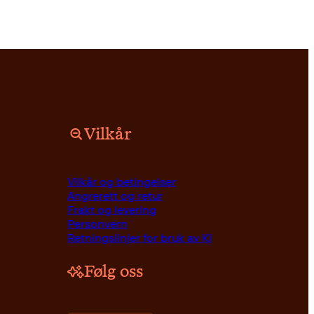
Vilkår
Pocket
249
kr
Kjøp
Vilkår og betingelser
Angrerett og retur
Frakt og levering
Personvern
Retningslinjer for bruk av KI
Følg oss