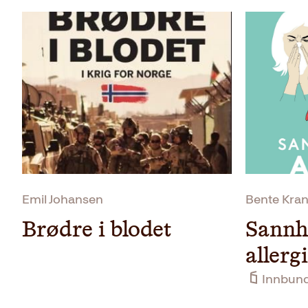
Emil Johansen
Bente Kra
Brødre i blodet
Sannh
allerg
Innbun