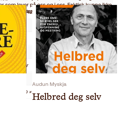
r som lever på oss og i oss. Faktisk kunne ikke
ppstått uten bakteriene.
9788248924258
2019
Innbundet
170
Faglitteratur
0.35 kg
Audun Myskja
2.00 × 14.40 × 21.70 cm
Helbred deg selv