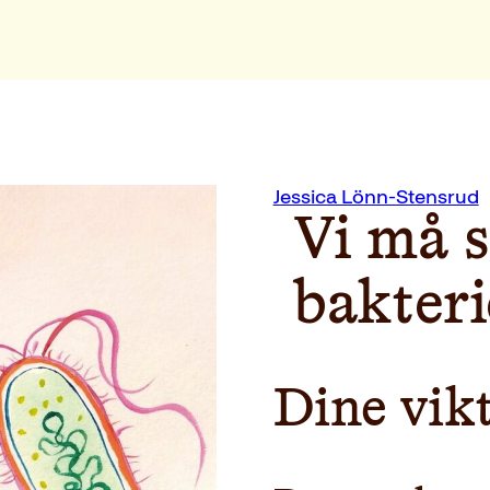
Jessica Lönn-Stensrud
Vi må 
bakteri
Dine vik