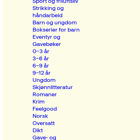
Sport og friluftsliv
Strikking og
håndarbeid
Barn og ungdom
Bokserier for barn
Eventyr og
Gavebøker
0–3 år
3–6 år
6–9 år
9–12 år
Ungdom
Skjønnlitteratur
Romaner
Krim
Feelgood
Norsk
Oversatt
Dikt
Gave- og