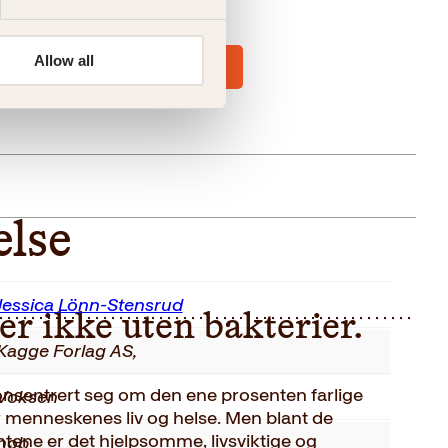
e
Allow all
else
Jessica Lönn-Stensrud
er ikke uten bakterier.
Kagge Forlag AS,
konsentrert seg om den ene prosenten farlige
Voksen
 menneskenes liv og helse. Men blant de
tene er det hjelpsomme, livsviktige og
nob