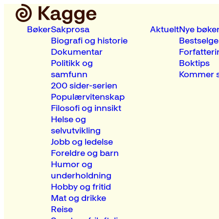
Bøker
Sakprosa
Aktuelt
Nye bøke
Biografi og historie
Bestselge
Dokumentar
Forfatteri
Politikk og
Boktips
samfunn
Kommer s
200 sider-serien
Populærvitenskap
Filosofi og innsikt
Helse og
selvutvikling
Jobb og ledelse
Foreldre og barn
Humor og
underholdning
Hobby og fritid
Mat og drikke
Reise