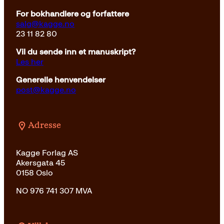
For bokhandlere og forfattere
salg@kagge.no
23 11 82 80
Vil du sende inn et manuskript?
Les her
Generelle henvendelser
post@kagge.no
Adresse
Kagge Forlag AS
Akersgata 45
0158 Oslo
NO 976 741 307 MVA