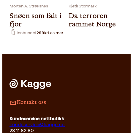
Pocket
249
kr
Kjøp
Morten A. Strøksnes
Kjetil Stormark
Snøen som falt i
Da terroren
fjor
rammet Norge
Innbundet
299
kr
Les mer
Pocket
229
kr
Kjøp
Kontakt oss
Kundeservice nettbutikk
kundeservice@kagge.no
23 11 82 80