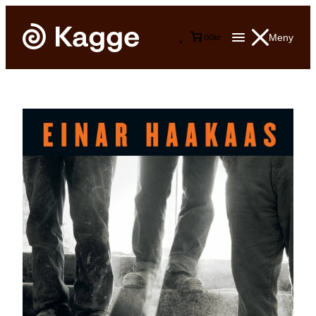
Meny
0
0
kr