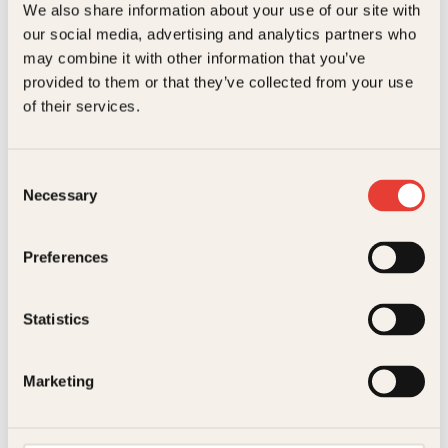
We also share information about your use of our site with
429
kr
our social media, advertising and analytics partners who
Moderne
may combine it with other information that you’ve
Kjøp
slaveri
provided to them or that they’ve collected from your use
Reduser
Øk
i
mengden
mengden
of their services.
Norge
antall
På lager
Consent
Beskrivelse
Necessary
Selection
Ekstra detaljer
Beskrivelse
Preferences
Forfattere
Einar Haakaas
De vasker huset ditt, renser fisken du spiser, maler
huset ditt, rengjør bilen din for en billig penge,
Statistics
leverer mat og hvitevarer på døren din. I Norge har
Forlag
Kagge Forlag AS,
det oppstått en helt ny underverden av arbeidere.
Relaterte produkter
Mange jobber under slavelignende forhold.
Målgruppe
Voksen
Marketing
Billig arbeidskraft gir lave priser for deg og meg.
Språk
nob
Men det går utover noen. Det er på tide å fortelle
hvem.