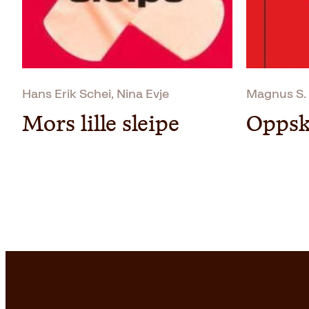
Hans Erik Schei, Nina Evje
Magnus S.
Mors lille sleipe
Oppsk