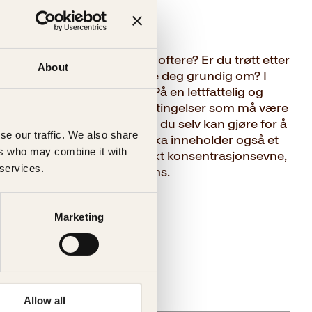
å? Glemmer du ting stadig oftere? Er du trøtt etter
About
ter som krever at du må tenke deg grundig om? I
 bedre vare på hodet ditt. På en lettfattelig og
larer forfatteren hvilke betingelser som må være
skal fungere optimalt, og hva du selv kan gjøre for å
se our traffic. We also share
rgan bedre arbeidsvilkår. Boka inneholder også et
ers who may combine it with
ngsprogram som vil gi deg økt konsentrasjonsevne,
 services.
skudd – og høyere intelligens.
Marketing
Allow all
gelig (årsak uspesifisert)