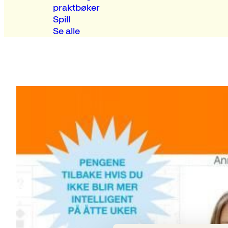
praktbøker
Spill
Se alle