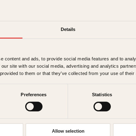
hjemme
Har du for mye å tenke p
Details
lunsj? Skyr du aktivite
denne boka lærer du å ta
underholdende måte fork
til stede for at hjernen 
e content and ads, to provide social media features and to analy
gi kroppens viktigste o
 our site with our social media, advertising and analytics partn
eget spesiallaget treni
 provided to them or that they’ve collected from your use of their
mindre stress, mer over
→ Les hele beskrivelsen
Preferences
Statistics
299
kr
Utsolgt
Allow selection
Ikke på lager
Ikke tilgjen