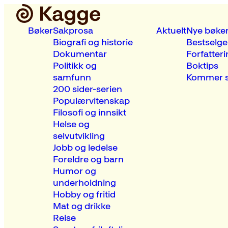
Bøker
Sakprosa
Aktuelt
Nye bøke
Biografi og historie
Bestselge
Dokumentar
Forfatteri
Politikk og
Boktips
samfunn
Kommer s
200 sider-serien
Populærvitenskap
Filosofi og innsikt
Helse og
selvutvikling
Jobb og ledelse
Foreldre og barn
Humor og
underholdning
Hobby og fritid
Mat og drikke
Reise