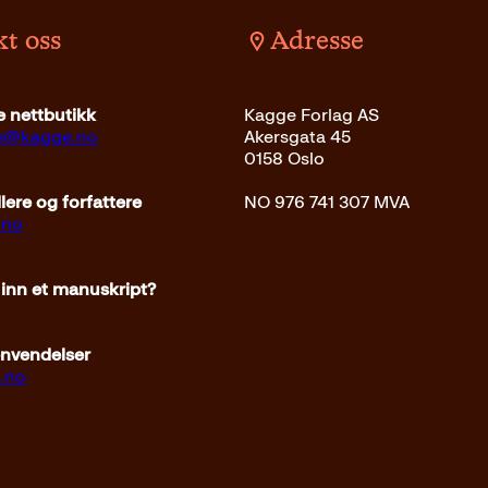
t oss
Adresse
det
299
kr
Les mer
Innbundet
299
kr
Les m
 nettbutikk
Kagge Forlag AS
ce@kagge.no
Akersgata 45
0158 Oslo
ere og forfattere
NO 976 741 307 MVA
.no
 inn et manuskript?
envendelser
.no