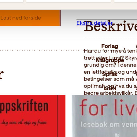
Beskrivelse
Last ned forside
Ekstra detaljer
Beskriv
Forlag
Har du for mye å ten
trøtt etter lunsj? Sk
Målgruppe
grundig om? I denne 
r
en lettfattelig og un
Språk
betingelser som må væ
optimalt, og hva du s
ISBN
bedre arbeidsvilkår. 
treningsprogram som 
Utgivelsesår
stress, mer overskudd
Bokformat
Antall sider