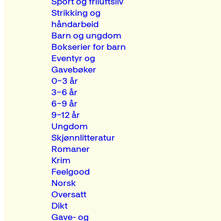
Sport og friluftsliv
Strikking og
håndarbeid
Barn og ungdom
Bokserier for barn
Eventyr og
Gavebøker
0–3 år
3–6 år
6–9 år
9–12 år
Ungdom
Skjønnlitteratur
Romaner
Krim
Feelgood
Norsk
Oversatt
Dikt
Gave- og