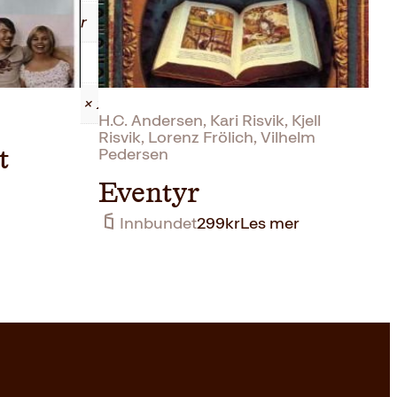
Faglitteratur
0.77 kg
2.80 × 17.50 × 23.00 cm
H.C. Andersen, Kari Risvik, Kjell
Risvik, Lorenz Frölich, Vilhelm
Pedersen
t
Eventyr
Innbundet
299
kr
Les mer