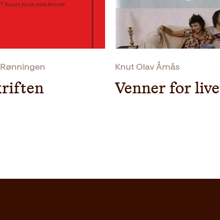
Litteraturtype
Vekt
Dimensjoner
 Rønningen
Knut Olav Åmås
riften
Venner for live