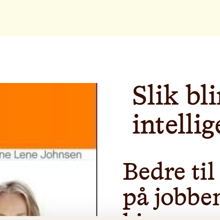
Slik bl
intellig
Bedre til
på jobben