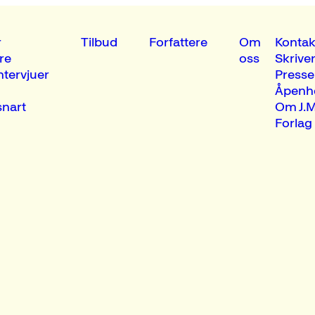
r
Tilbud
Forfattere
Om
Kontak
re
oss
Skrive
ntervjuer
Presse
Åpenh
nart
Om J.M
Forlag