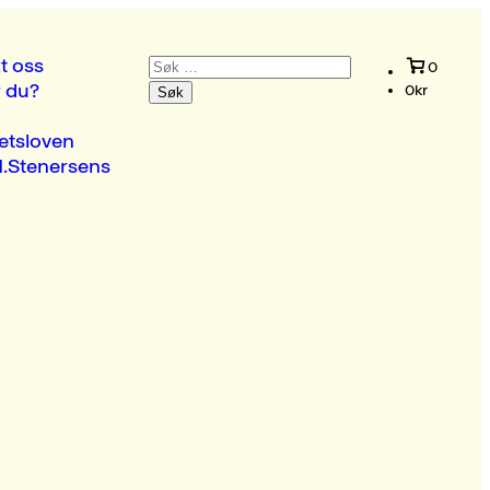
Søk
t oss
0
etter:
r du?
0
kr
etsloven
.Stenersens