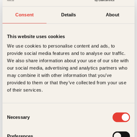
Beskrivelse
Consent
Details
About
Ekstra detaljer
Beskrivelse
Forlag
Kagge Forlag AS,
En tragikomisk roman om tidsklemme og barnestell,
This website uses cookies
forventninger og kjønnsroller. Katy Reddy er en
We use cookies to personalise content and ads, to
suksessrik fondsforvalter, lykkelig gift, har to
Målgruppe
Voksen
velskapte barn og fremstår som en kvinne som
Relaterte produkter
provide social media features and to analyse our traffic.
lykkes med alt. Hun har imidlertid alt annet enn
Språk
nob
We also share information about your use of our site with
kontroll, og det blir ikke bedre når ektemannen
our social media, advertising and analytics partners who
krever separasjon. Romanen er filmatisert.
ISBN
9788248902911
may combine it with other information that you’ve
provided to them or that they’ve collected from your use
Utgivelsesår
2003
of their services.
Bokformat
Innbundet
Antall sider
403
Consent
Necessary
Selection
Litteraturtype
Skjønnlitteratur
Helga Hjorth
Douglas Adams
Serie
Kate Reddy
Preferences