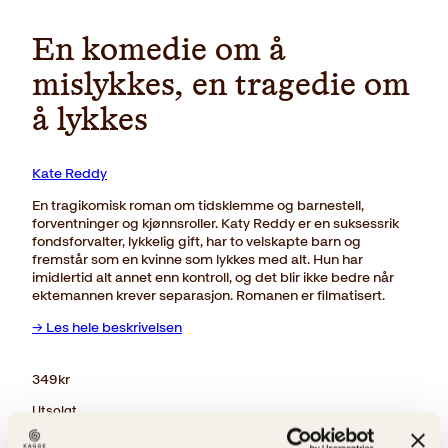
En komedie om å
mislykkes, en tragedie om
å lykkes
Kate Reddy
En tragikomisk roman om tidsklemme og barnestell,
forventninger og kjønnsroller. Katy Reddy er en suksessrik
fondsforvalter, lykkelig gift, har to velskapte barn og
fremstår som en kvinne som lykkes med alt. Hun har
imidlertid alt annet enn kontroll, og det blir ikke bedre når
ektemannen krever separasjon. Romanen er filmatisert.
→ Les hele beskrivelsen
349
kr
Utsolgt
Ikke på lager
Ikke tilgjengelig (årsak uspesifisert)