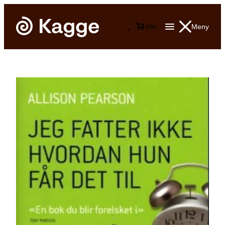
Meny
0
0
kr