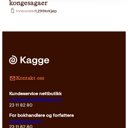
kongesagaer
Innbundet
1,299
kr
Kjøp
Pocket
179
kr
Les mer
Kontakt oss
Kundeservice nettbutikk
kundeservice@kagge.no
23 11 82 80
For bokhandlere og forfattere
salg@kagge.no
23 11 82 80