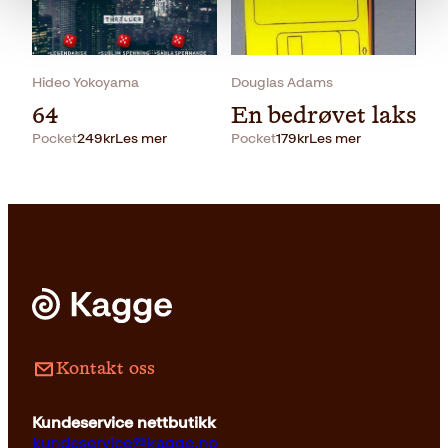
Pocket
229
kr
Kjøp
Hideo Yokoyama
Douglas Adams
64
En bedrøvet laks
Pocket
249
kr
Les mer
Pocket
179
kr
Les mer
Kontakt oss
Kundeservice nettbutikk
kundeservice@kagge.no