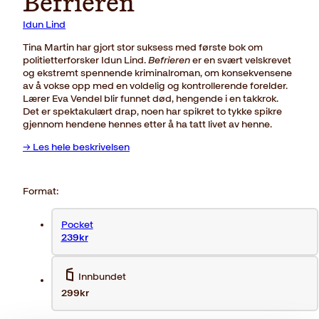
Befrieren
Idun Lind
Tina Martin har gjort stor suksess med første bok om
politietterforsker Idun Lind.
Befrieren
er en svært velskrevet
og ekstremt spennende kriminalroman, om konsekvensene
av å vokse opp med en voldelig og kontrollerende forelder.
Lærer Eva Vendel blir funnet død, hengende i en takkrok.
Det er spektakulært drap, noen har spikret to tykke spikre
gjennom hendene hennes etter å ha tatt livet av henne.
→ Les hele beskrivelsen
Format:
Pocket
239kr
Innbundet
299kr