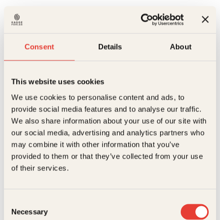
299
kr
Befrieren
Kjøp
antall
Reduser
Øk
Consent
Details
About
mengden
mengden
This website uses cookies
På lager
Beskrivelse
We use cookies to personalise content and ads, to
provide social media features and to analyse our traffic.
Ekstra detaljer
Beskrivelse
We also share information about your use of our site with
our social media, advertising and analytics partners who
may combine it with other information that you’ve
Forfattere
Tina N. Martin
Tina Martin har gjort stor suksess med første bok
om politietterforsker Idun Lind. Befrieren er en svært
provided to them or that they’ve collected from your use
velskrevet og ekstremt spennende kriminalroman,
Forlag
Kagge Forlag AS,
of their services.
om konsekvensene av å vokse opp med en voldelig
Relaterte produkter
og kontrollerende forelder.
Målgruppe
Voksen
Lærer Eva Vendel blir funnet død, hengende i en
takkrok. Det er spektakulært drap, noen har spikret
Consent
Språk
nob
to tykke spikre gjennom hendene hennes etter å ha
Necessary
Selection
tatt livet av henne. Hvorfor myrdes en kvinne, som