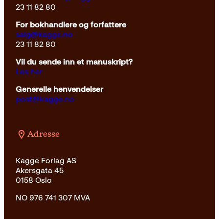
23 11 82 80
For bokhandlere og forfattere
salg@kagge.no
23 11 82 80
Vil du sende inn et manuskript?
Les her
Generelle henvendelser
post@kagge.no
Adresse
Kagge Forlag AS
Akersgata 45
0158 Oslo
NO 976 741 307 MVA