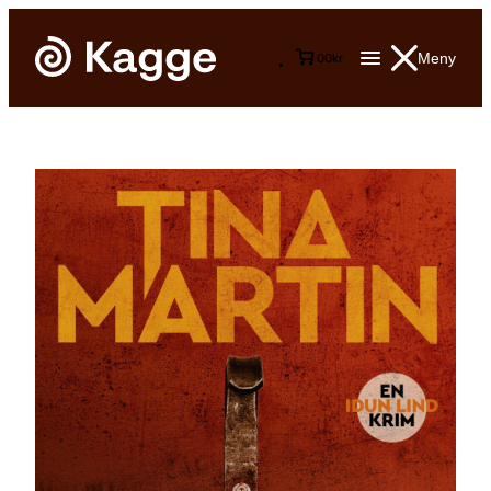
Meny
0
0
kr