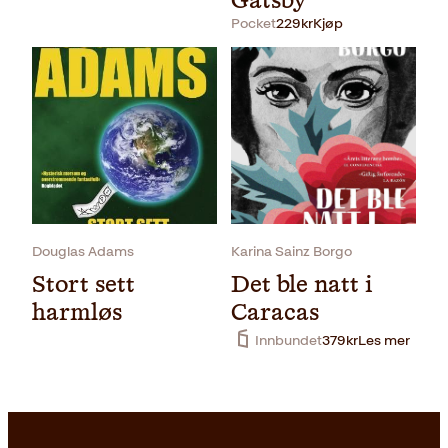
Gatsby
Pocket
229
kr
Kjøp
Pocket
229
kr
Les mer
Douglas Adams
Karina Sainz Borgo
Stort sett
Det ble natt i
harmløs
Caracas
Innbundet
379
kr
Les mer