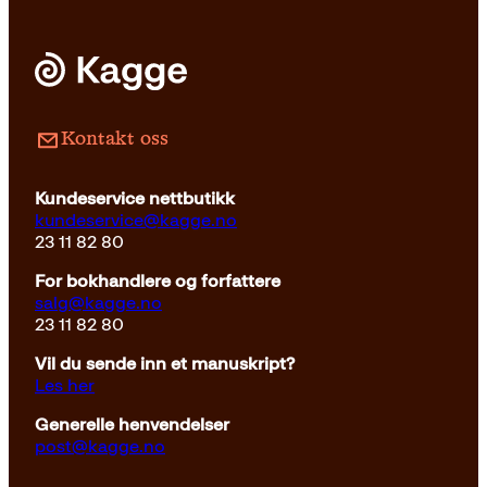
Pocket
179
kr
Kjøp
Kontakt oss
Kundeservice nettbutikk
kundeservice@kagge.no
23 11 82 80
For bokhandlere og forfattere
salg@kagge.no
23 11 82 80
Vil du sende inn et manuskript?
Les her
Generelle henvendelser
post@kagge.no