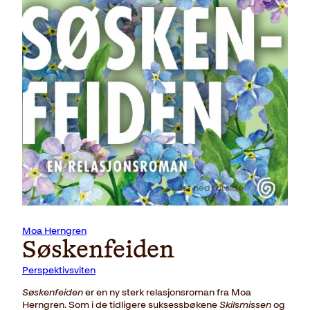
Last ned forside
Moa Herngren
Søskenfeiden
Perspektivsviten
Søskenfeiden
er en ny sterk relasjonsroman fra Moa
Herngren. Som i de tidligere suksessbøkene
Skilsmissen
og