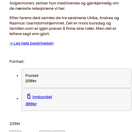
Svigermoren,
skriver hun medrivende og gjenkjennelig om
de næreste relasjonene vi har.
Etter farens død samles de tre søsknene Ulrika, Andrea og
Rasmus i barndomshjemmet. Det er mors bursdag og
familien som er igjen prøver å finne sine roller. Men det er
lettere sagt enn gjort.
→ Les hele beskrivelsen
Format:
Pocket
229kr
Innbundet
399kr
229
kr