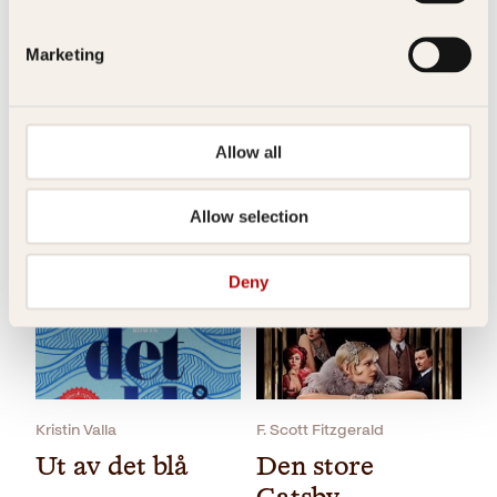
Pocket
229
kr
Kjøp
Moa Herngren
Virginie Grimaldi
Svigermoren
Et godt liv
Marketing
Pocket
229
kr
Kjøp
Pocket
229
kr
Kjøp
Relaterte produkter
Allow all
Allow selection
Deny
Kristin Valla
F. Scott Fitzgerald
Ut av det blå
Den store