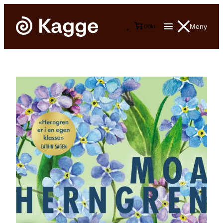
Meny
0
0
kr