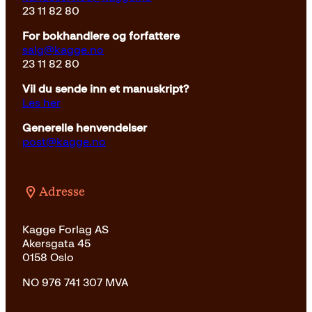
23 11 82 80
For bokhandlere og forfattere
salg@kagge.no
23 11 82 80
Vil du sende inn et manuskript?
Les her
Generelle henvendelser
post@kagge.no
Adresse
Kagge Forlag AS
Akersgata 45
0158 Oslo
NO 976 741 307 MVA