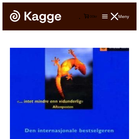
Meny
0
0
kr