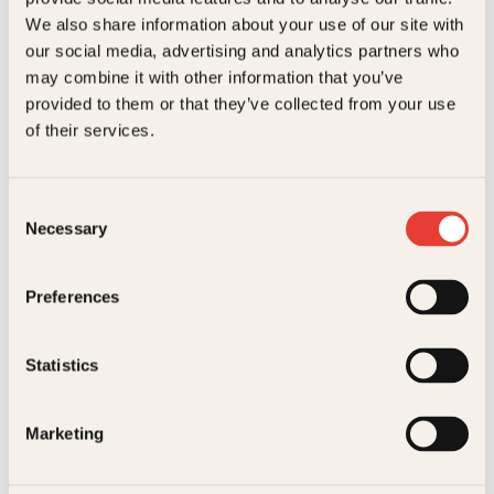
hatt fordeler av mannens død. Men ingen ting er så
We also share information about your use of our site with
rett frem som Jack tror.
ISBN
9788248904151
our social media, advertising and analytics partners who
may combine it with other information that you’ve
Utgivelsesår
2004
provided to them or that they’ve collected from your use
Bokformat
Pocket
of their services.
Antall sider
348
Consent
Yrsa SigurðardóttirTiril
Douglas Adams
Litteraturtype
Skjønnlitteratur
Theresa Myklebost
Necessary
Selection
Stort sett
Vekt
0.30 kg
De uønskede
harmløs
Preferences
Pocket
179
kr
Kjøp
Serie
Kagge krim
Originaltittel
Basket case
Statistics
Oversatt av
Lars Lenth
Marketing