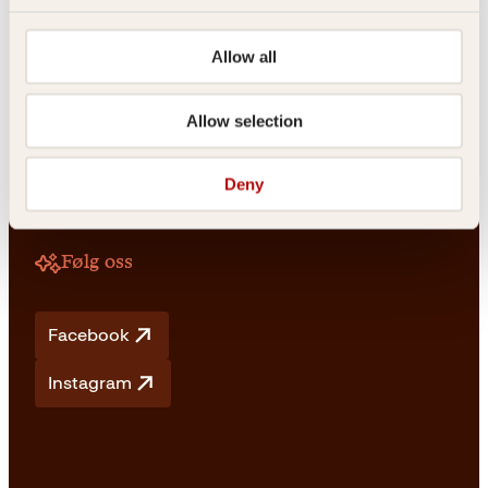
Allow all
Vilkår
Allow selection
Vilkår og betingelser
Angrerett og retur
Frakt og levering
Deny
Personvern
Retningslinjer for bruk av KI
Følg oss
Facebook
Instagram