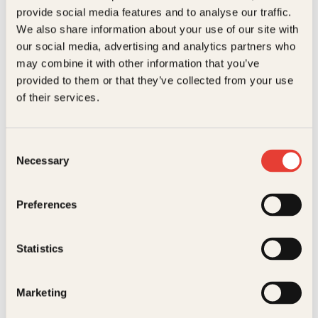
Kundeservice nettbutikk
provide social media features and to analyse our traffic.
kundeservice@kagge.no
We also share information about your use of our site with
23 11 82 80
our social media, advertising and analytics partners who
For bokhandlere og forfattere
may combine it with other information that you’ve
salg@kagge.no
provided to them or that they’ve collected from your use
23 11 82 80
of their services.
Vil du sende inn et manuskript?
Les her
Consent
Generelle henvendelser
Necessary
Selection
post@kagge.no
Preferences
Adresse
Statistics
Kagge Forlag AS
Akersgata 45
0158 Oslo
Marketing
NO 976 741 307 MVA