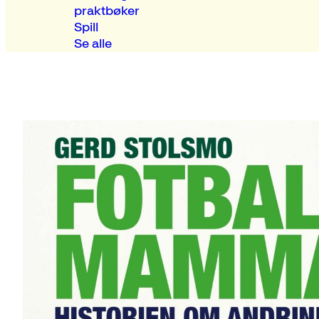
praktbøker
Spill
Se alle