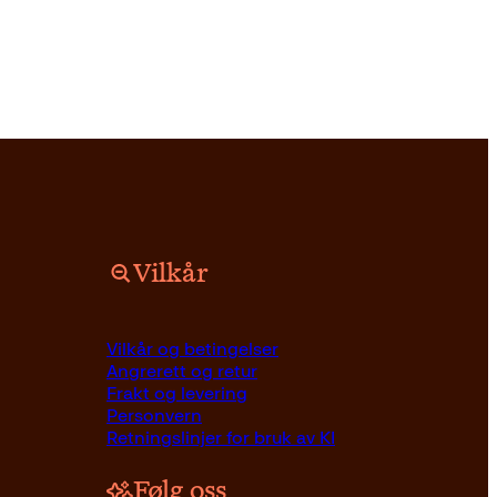
Vilkår
Pocket
229
kr
Kjøp
Vilkår og betingelser
Angrerett og retur
Frakt og levering
Personvern
Retningslinjer for bruk av KI
Følg oss