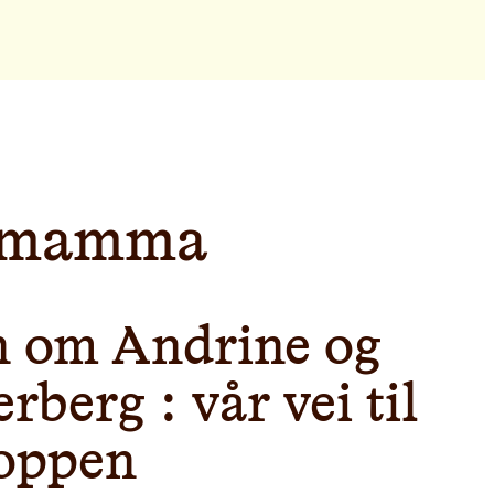
llmamma
n om Andrine og
berg : vår vei til
oppen