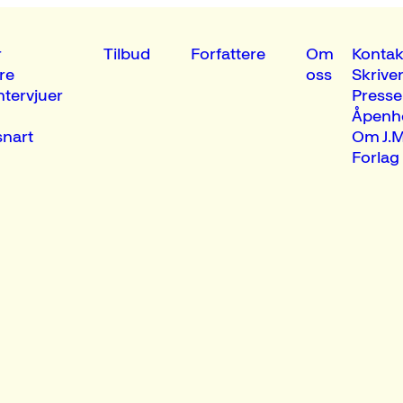
r
Tilbud
Forfattere
Om
Kontak
re
oss
Skrive
ntervjuer
Presse
Åpenh
nart
Om J.M
Forlag