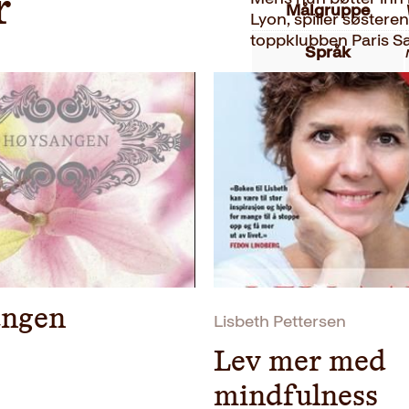
r
Målgruppe
Lyon, spiller søstere
toppklubben Paris Sa
Språk
I denne boken tar m
ISBN
et hjem som har fostr
idrett. Hvordan ble de
Utgivelsesår
voldsom viljestyrke o
på hjemstedet Sunnda
Bokformat
også en historie om 
Fotballkamp er kvi
Antall sider
oss med på en eventyr
gullballseremonien i 
Litteraturtype
Vekt
ngen
Lisbeth Pettersen
Dimensjoner
Lev mer med
mindfulness