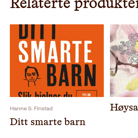
Relaterte produkte
Høysa
Hanne S. Finstad
Ditt smarte barn