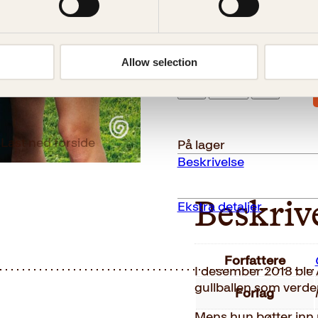
399
kr
Allow selection
Fotballmamma
Kjøp
antall
Reduser
Øk
mengden
mengden
Last ned forside
På lager
Beskrivelse
Ekstra detaljer
Beskriv
Forfattere
I desember 2018 ble 
gullballen som verden
Forlag
Mens hun bøtter inn