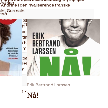
Voksen
n Andrine i den rivaliserende franske
int Germain.
nob
amma Gerd Stolsmo leseren med på innsiden i
9788248924371
et to søstre i verdenstoppen i klodens største
 best? Det er en historie om stort talent,
2019
g endeløse timer egentrening i all slags forhold
lsøra. Hva har familien ofret på veien? Det er
Innbundet
lykkes i den mannsbastionen som fotballen er.
nnekamp. Fotballmammaen Gerd Stolsmo tar
219
lig reise til Hydro Cup på Sunndalsøra til
Paris.
Faglitteratur
0.40 kg
Erik Bertrand Larssen
2.00 × 14.20 × 21.80 cm
Nå!