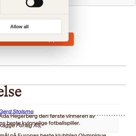
Allow all
else
Gerd Stolsmo
Ada Hegerberg den første vinneren av
s beste kvinnelige fotballspiller.
Kagge Forlag AS,
 mål på Europas beste klubblag Olympique