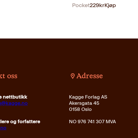
Pocket
229
kr
Kjøp
t oss
Adresse
det
399
kr
Kjøp
 nettbutikk
Kagge Forlag AS
ce@kagge.no
Akersgata 45
0158 Oslo
ere og forfattere
NO 976 741 307 MVA
.no