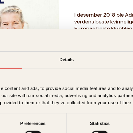
I desember 2018 ble Ada
verdens beste kvinnelige
Europas beste klubblag 
rivaliserende franske t
mamma Gerd Stolsmo les
to søstre i verdenstoppe
Det er en historie om st
Details
egentrening i all slags
familien ofret på veien?
→ Les hele beskrivelsen
e content and ads, to provide social media features and to analy
 our site with our social media, advertising and analytics partn
 provided to them or that they’ve collected from your use of their
Format:
Innbundet
Preferences
Statistics
399kr