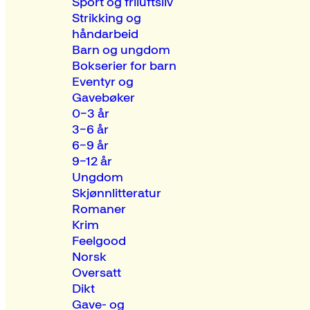
Sport og friluftsliv
Strikking og
håndarbeid
Barn og ungdom
Bokserier for barn
Eventyr og
Gavebøker
0–3 år
3–6 år
6–9 år
9–12 år
Ungdom
Skjønnlitteratur
Romaner
Krim
Feelgood
Norsk
Oversatt
Dikt
Gave- og