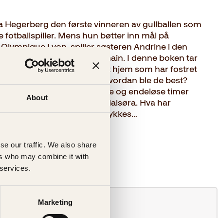
 Hegerberg den første vinneren av gullballen som
 fotballspiller. Mens hun bøtter inn mål på
Olympique Lyon, spiller søsteren Andrine i den
oppklubben Paris Saint Germain. I denne boken tar
eren med på innsiden i et hjem som har fostret
n i klodens største idrett. Hvordan ble de best?
ort talent, voldsom viljestyrke og endeløse timer
About
 forhold på hjemstedet Sunndalsøra. Hva har
 Det er også en historie om lykkes…
se our traffic. We also share
ers who may combine it with
 services.
Marketing