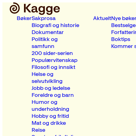
Bøker
Sakprosa
Aktuelt
Nye bøke
Biografi og historie
Bestselge
Dokumentar
Forfatteri
Politikk og
Boktips
samfunn
Kommer s
200 sider-serien
Populærvitenskap
Filosofi og innsikt
Helse og
selvutvikling
Jobb og ledelse
Foreldre og barn
Humor og
underholdning
Hobby og fritid
Mat og drikke
Reise