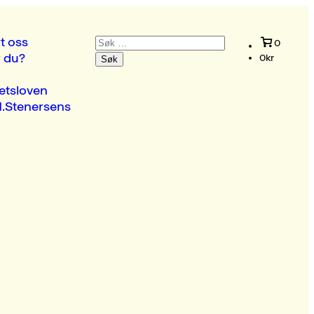
Søk
t oss
0
etter:
r du?
0
kr
etsloven
.Stenersens