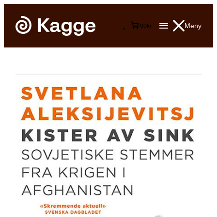
Meny
0
0
kr