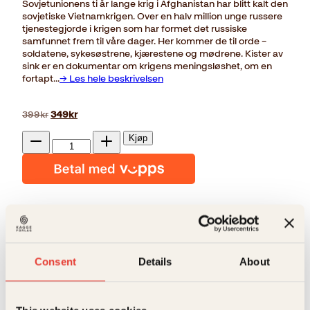
Sovjetunionens ti år lange krig i Afghanistan har blitt kalt den
sovjetiske Vietnamkrigen. Over en halv million unge russere
tjenestegjorde i krigen som har formet det russiske
samfunnet frem til våre dager. Her kommer de til orde –
soldatene, sykesøstrene, kjærestene og mødrene. Kister av
sink er en dokumentar om krigens meningsløshet, om en
fortapt…
→ Les hele beskrivelsen
Opprinnelig
Nåværende
399
kr
349
kr
pris
pris
Kister
var:
er:
Kjøp
av
399kr.
349kr.
Reduser
Øk
sink
mengden
mengden
antall
På lager
Beskrivelse
Ekstra detaljer
Beskrivelse
Consent
Details
About
Forlag
Kagge forlag
Sovjetunionens ti år lange krig i Afghanistan har blitt