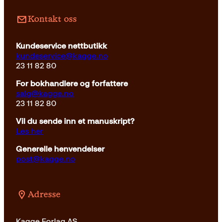
Pocket
229
kr
Kjøp
Kontakt oss
Kundeservice nettbutikk
kundeservice@kagge.no
23 11 82 80
For bokhandlere og forfattere
salg@kagge.no
23 11 82 80
Vil du sende inn et manuskript?
Les her
Generelle henvendelser
post@kagge.no
Adresse
Kagge Forlag AS