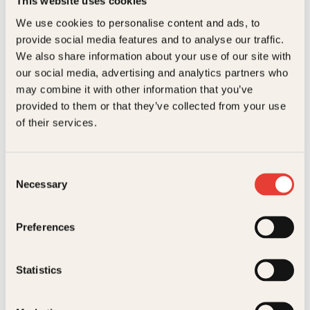
This website uses cookies
kalt den sovjetiske Vietnamkrigen. Over en halv
million unge russere tjenestegjorde i krigen som har
Målgruppe
Voksen
We use cookies to personalise content and ads, to
formet det russiske samfunnet frem til våre dager.
Relaterte produkter
provide social media features and to analyse our traffic.
Her kommer de til orde – soldatene, sykesøstrene,
Språk
nob
kjærestene og mødrene. Kister av sink er en
We also share information about your use of our site with
dokumentar om krigens meningsløshet, om en
ISBN
150172263
our social media, advertising and analytics partners who
fortapt generasjon unge soldater og om
may combine it with other information that you’ve
Sovjetunionens begynnende oppløsning. En helt
Utgivelsesår
2015
nødvendig bok for alle som vil forstå dagens
provided to them or that they’ve collected from your use
Russland.
of their services.
I salg fra
15. Oct 2015
Bokformat
Innbundet
Consent
Antall sider
362
Necessary
Selection
Bente Krane Kvenshaugen
Espen Røysamb
Litteraturtype
Faglitteratur
Sannheten om
Bli lykkeligere
Preferences
Vekt
0.53 kg
allergi og eksem
Dimensjoner
2.80 × 15.50 × 21.50 cm
Innbundet
429
kr
Kjøp
Statistics
Oversatt av
Alf B. Glad