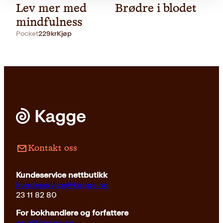
Lev mer med
Brødre i blodet
mindfulness
Pocket
229
kr
Kjøp
Pocket
199
kr
Kjøp
Kontakt oss
Kundeservice nettbutikk
kundeservice@kagge.no
23 11 82 80
For bokhandlere og forfattere
salg@kagge.no