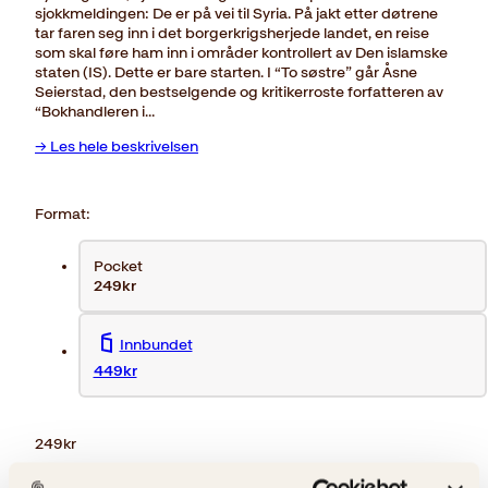
sjokkmeldingen: De er på vei til Syria. På jakt etter døtrene
tar faren seg inn i det borgerkrigsherjede landet, en reise
som skal føre ham inn i områder kontrollert av Den islamske
staten (IS). Dette er bare starten. I “To søstre” går Åsne
Seierstad, den bestselgende og kritikerroste forfatteren av
“Bokhandleren i…
→ Les hele beskrivelsen
Format:
Pocket
249kr
Innbundet
449kr
249
kr
Utsolgt, men kan bestilles