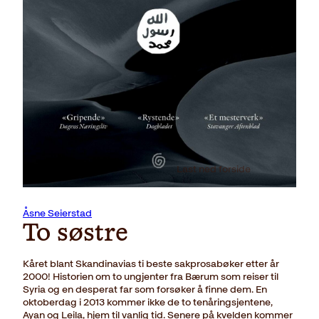
Last ned forside
Åsne Seierstad
To søstre
Kåret blant Skandinavias ti beste sakprosabøker etter år
2000! Historien om to ungjenter fra Bærum som reiser til
Syria og en desperat far som forsøker å finne dem. En
oktoberdag i 2013 kommer ikke de to tenåringsjentene,
Ayan og Leila, hjem til vanlig tid. Senere på kvelden kommer