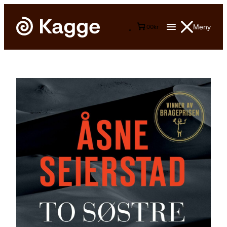
Meny
0
0
kr