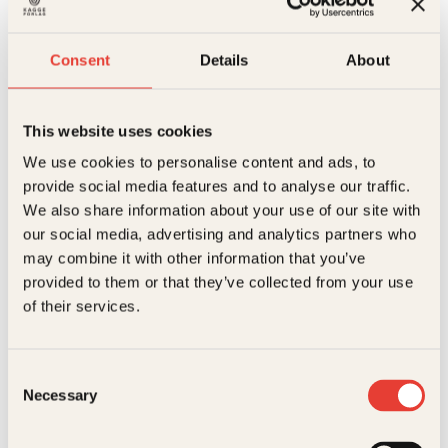
To
Kjøp
søstre
Reduser
Øk
antall
Consent
Details
About
mengden
mengden
This website uses cookies
På restordre
Ikke på lager
Beskrivelse
We use cookies to personalise content and ads, to
provide social media features and to analyse our traffic.
Ekstra detaljer
Beskrivelse
We also share information about your use of our site with
our social media, advertising and analytics partners who
Forfattere
Åsne Seierstad
Kåret blant Skandinavias ti beste sakprosabøker
may combine it with other information that you’ve
etter år 2000!
provided to them or that they’ve collected from your use
Forlag
Kagge Forlag AS,
Historien om to ungjenter fra Bærum som reiser til
of their services.
Relaterte produkter
Syria og en desperat far som forsøker å finne dem.
Målgruppe
Voksen
En oktoberdag i 2013 kommer ikke de to
Språk
nob
tenåringsjentene, Ayan og Leila, hjem til vanlig tid.
Consent
Senere på kvelden kommer sjokkmeldingen: De er
Necessary
Selection
på vei til Syria. På jakt etter døtrene tar faren seg inn
ISBN
9788248920199
i det borgerkrigsherjede landet, en reise som skal
føre ham inn i områder kontrollert av Den islamske