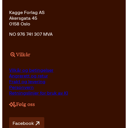
Kagge Forlag AS
Akersgata 45
0158 Oslo
NO 976 741 307 MVA
Vilkår
Vilkår og betingelser
Angrerett og retur
Frakt og levering
Personvern
Retningslinjer for bruk av KI
Følg oss
Facebook