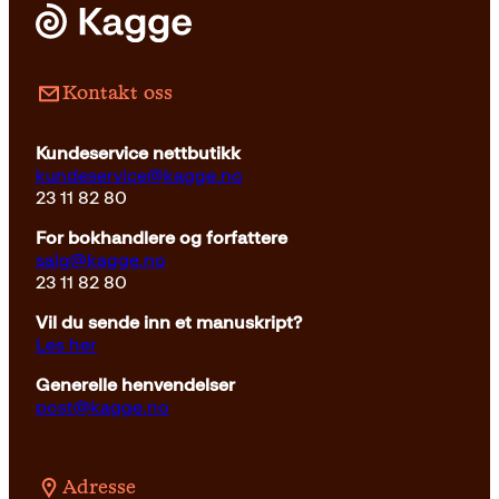
Pocket
179
kr
Les mer
Kontakt oss
Kundeservice nettbutikk
kundeservice@kagge.no
23 11 82 80
For bokhandlere og forfattere
salg@kagge.no
23 11 82 80
Vil du sende inn et manuskript?
Les her
Generelle henvendelser
post@kagge.no
Adresse