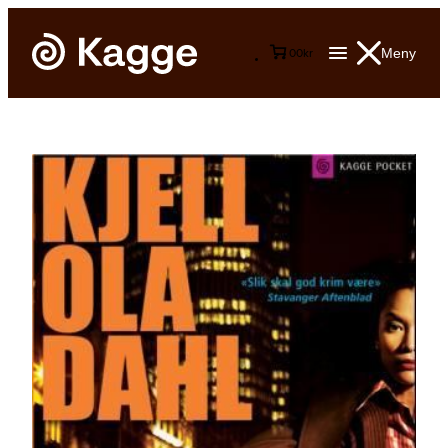
Meny
0
0
kr