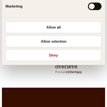
Marketing
Allow all
Allow selection
Innbundet
399
kr
Kjøp
Douglas Adams
Vetle Lid Larssen
Ha det, og takk
Hvordan elske
Deny
for all fisken
en far – og
overleve
Pocket
229
kr
Kjøp