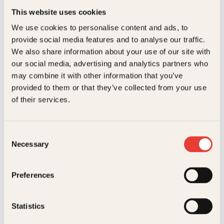
til en besettelse. Kollegaene advarer ham, og når en
Relaterte produkter
This website uses cookies
vaktmann blir skutt og drept, viser deg seg at
Målgruppe
Voksen
kvinnas bror er involvert. Frølich må ta seg noen
We use cookies to personalise content and ads, to
fridager fra politijobben, men snart befinner også
Språk
nob
provide social media features and to analyse our traffic.
han seg i etterforskernes søkelys. Dette er den
femte romanen om politietterforskerne
We also share information about your use of our site with
ISBN
9788248906100
Gunnarstranda og Frølich.
our social media, advertising and analytics partners who
may combine it with other information that you’ve
Utgivelsesår
2006
provided to them or that they’ve collected from your use
Bokformat
Pocket
of their services.
Antall sider
295
Consent
Nina Woxholtt
Mary Wollstonecraft Shelley
Litteraturtype
Skjønnlitteratur
Necessary
Selection
Kjærlighet
Frankenstein,
Vekt
0.23 kg
eller Den
Kagge
Preferences
moderne
Serie
pocketGunnarstranda og
Promethevs
Frølich
Pocket
179
kr
Les mer
Statistics