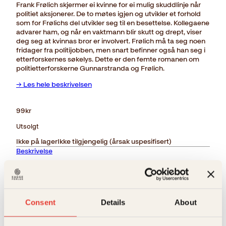
Frank Frølich skjermer ei kvinne for ei mulig skuddlinje når
politiet aksjonerer. De to møtes igjen og utvikler et forhold
som for Frølichs del utvikler seg til en besettelse. Kollegaene
advarer ham, og når en vaktmann blir skutt og drept, viser
deg seg at kvinnas bror er involvert. Frølich må ta seg noen
fridager fra politijobben, men snart befinner også han seg i
etterforskernes søkelys. Dette er den femte romanen om
politietterforskerne Gunnarstranda og Frølich.
→ Les hele beskrivelsen
99
kr
Utsolgt
Ikke på lager
Ikke tilgjengelig (årsak uspesifisert)
Beskrivelse
Ekstra detaljer
Beskrivelse
Consent
Details
About
Forlag
Kagge Forlag AS,
Frank Frølich skjermer ei kvinne for ei mulig
skuddlinje når politiet aksjonerer. De to møtes igjen
og utvikler et forhold som for Frølichs del utvikler seg
Sjangere
Krim
,
Politi og detektiver