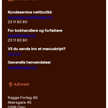
Kundeservice nettbutikk
kundeservice@kagge.no
23 11 82 80
For bokhandlere og forfattere
salg@kagge.no
23 11 82 80
Vil du sende inn et manuskript?
Les her
Generelle henvendelser
post@kagge.no
Adresse
Kagge Forlag AS
Akersgata 45
0158 Oslo