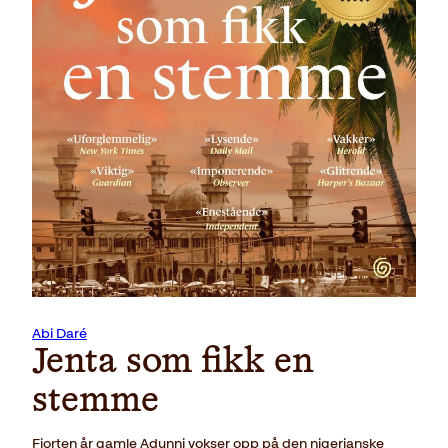
Last ned forside
Abi Daré
Jenta som fikk en
stemme
Fjorten år gamle Adunni vokser opp på den nigerianske