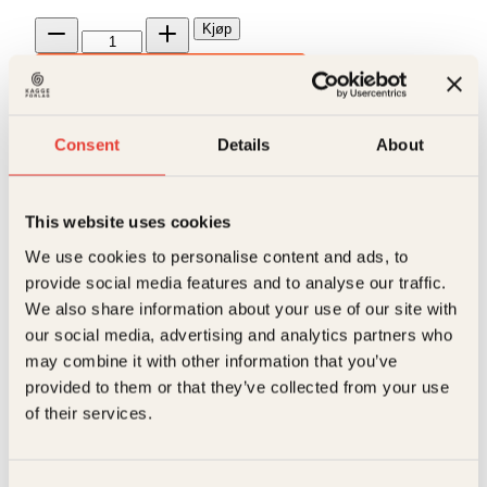
Jenta
Kjøp
som
Reduser
Øk
fikk
mengden
mengden
en
stemme
antall
Consent
Details
About
På lager
Beskrivelse
Ekstra detaljer
Beskrivelse
This website uses cookies
We use cookies to personalise content and ads, to
Forfattere
Abi Daré
provide social media features and to analyse our traffic.
Fjorten år gamle Adunni vokser opp på den
nigerianske landsbygda og drømmer bare om én
We also share information about your use of our site with
ting. Å få utdannelse. Moren hennes har alltid sagt at
Forlag
Kagge Forlag AS,
our social media, advertising and analytics partners who
det er den eneste måten å få en stemme på, en
Relaterte produkter
may combine it with other information that you’ve
mulighet til å bli hørt og bestemme sin egen framtid.
Målgruppe
Voksen
provided to them or that they’ve collected from your use
Men i stedet for utdannelse får hun en mann, solgt
Språk
nob
of their services.
av faren som kone nummer tre til en eldre mann som
vil at hun skal føde ham en sønn og arving.
ISBN
9788248935506