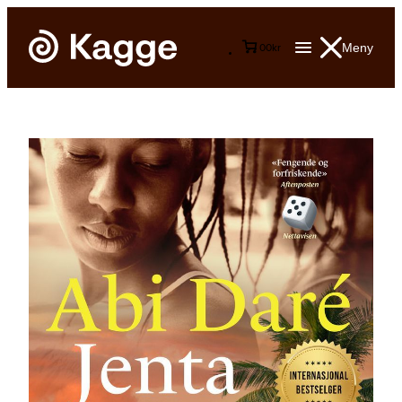
Meny
0
0
kr