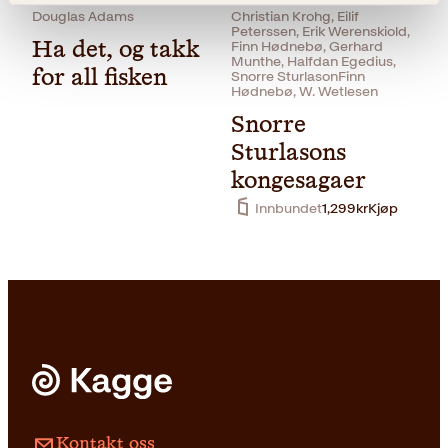
Innbundet
379
kr
Les mer
Douglas Adams
Christian Krohg, Eilif
Peterssen, Erik Werenskiold,
Ha det, og takk
Finn Hødnebø, Gerhard
Munthe, Halfdan Egedius,
for all fisken
Snorre SturlasonFinn
Hødnebø, W. Wetlesen
Snorre
Sturlasons
kongesagaer
Innbundet
1,299
kr
Kjøp
Pocket
179
kr
Les mer
Kontakt oss