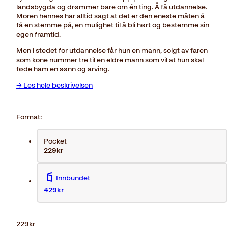
landsbygda og drømmer bare om én ting. Å få utdannelse.
Moren hennes har alltid sagt at det er den eneste måten å
få en stemme på, en mulighet til å bli hørt og bestemme sin
egen framtid.
Men i stedet for utdannelse får hun en mann, solgt av faren
som kone nummer tre til en eldre mann som vil at hun skal
føde ham en sønn og arving.
→ Les hele beskrivelsen
Format:
Pocket
229kr
Innbundet
429kr
229
kr